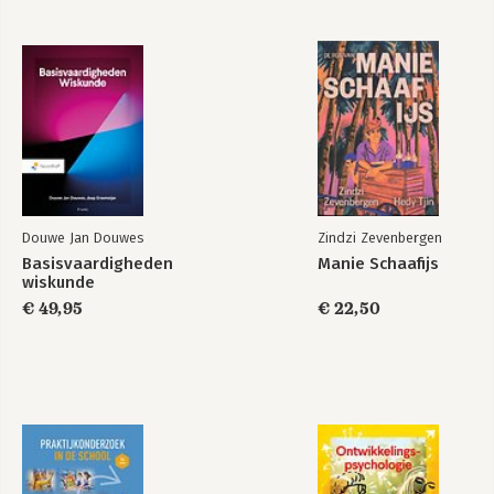
2 De geboorte en de eerste zes maanden 41
2.1 De geboorte als een biologisch proces 42
2.2 De lichamelijke groei, de rijping en de ontwikkeling van de
motoriek 46
2.3 De ontwikkeling van het leren 48
2.4 De taalontwikkeling 54
2.5 Visies op de pasgeboren mens 56
2.6 De hechting 57
Samenvatting 69
Begrippenlijst 70
Douwe Jan Douwes
Zindzi Zevenbergen
Opdrachten 71
Basisvaardigheden
Manie Schaafijs
wiskunde
3 Van zes maanden tot twee jaar 75
€ 49,95
€ 22,50
3.1 De lichamelijke groei en de rijping van het centrale
zenuwstelsel 76
3.2 De ontwikkeling van de motoriek 79
3.3 Het leren 81
3.4 De taalontwikkeling 86
3.5 De sociale ontwikkeling en de persoonlijkheidsontwikkeling
91
Samenvatting 99
Begrippenlijst 100