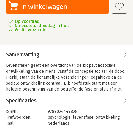
In winkelwagen
Op voorraad
Nu besteld, dinsdag in huis
Gratis verzonden
Samenvatting
Levensfasen geeft een overzicht van de biopsychosociale
ontwikkeling van de mens, vanaf de conceptie tot aan de dood.
Hierbij staan de lichamelijke veranderingen, cognitieve en de
sociale ontwikkeling centraal. Elk hoofdstuk start met een
heldere beschrijving van de betreffende fase en sluit af met
een samenvatting, verwerkingsvragen en casussen.
Specificaties
Kenmerken
- Waar veel andere leermiddelen op dit gebied zich beperken
ISBN13:
9789024449828
tot adolescentie of pas vanaf dat moment starten, behandelt
Trefwoorden:
psychologie
,
levensfase
,
ontwikkeling
Levensfasen de hele levensloop.
Taal:
Nederlands
- Inclusief schematische weergaven van de belangrijkste
Bindwijze:
paperback