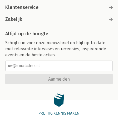
10.8 Bijna-doodervaringen 330
Klantenservice
Samenvatting 333
Begrippenlijst 334
Opdrachten 335
Zakelijk
Begrippenlijst 341
Altijd op de hoogte
Bijlagen 363
Literatuur 373
Schrijf u in voor onze nieuwsbrief en blijf up-to-date
llustratieverantwoording 387
met relevante interviews en recensies, inspirerende
Trefwoordenregister 389
Over de auteur 399
events en de beste acties.
Aanmelden
PRETTIG KENNIS MAKEN