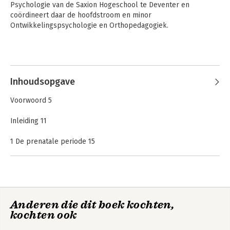
Psychologie van de Saxion Hogeschool te Deventer en 
coördineert daar de hoofdstroom en minor 
Ontwikkelingspsychologie en Orthopedagogiek.
Inhoudsopgave
Voorwoord 5
Inleiding 11
1 De prenatale periode 15
1.1 De lichamelijke ontwikkeling 16
1.2 De ontwikkeling van de reflexen 21
1.3 Visies op het prenatale bewustzijn 24
1.4 De omgeving van het embryo en de foetus 26
1.5 De verwachtingen van de omgeving 32
Anderen die dit boek kochten,
Samenvatting 34
kochten ook
Begrippenlijst 35
Opdrachten 36