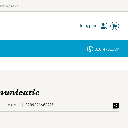
 vanaf €20
Inloggen
010-4731397
Personen
Trefwoorden
unicatie
5
1e druk
9789024468775