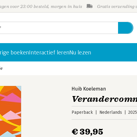
gen voor 23:00 besteld, morgen in huis
Gratis verzending
rige boeken
Interactief leren
Nu lezen
ie
Huib Koeleman
Verandercomm
Paperback
Nederlands
202
€ 39,95