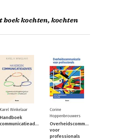
t boek kochten, kochten
Karel Winkelaar
Corine
Hoppenbrouwers
Handboek
communicatieadvies
Overheidscommunicatie
voor
professionals