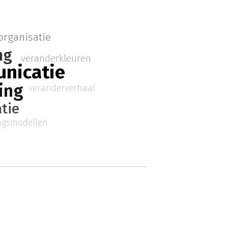
organisatie
ng
veranderkleuren
nicatie
ing
veranderverhaal
tie
ngsmodellen