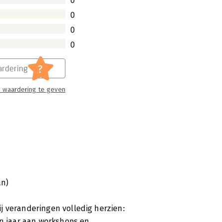
0
0
0
0
?
rdering
 waardering te geven
an)
j veranderingen volledig herzien:
en jaar aan workshops en