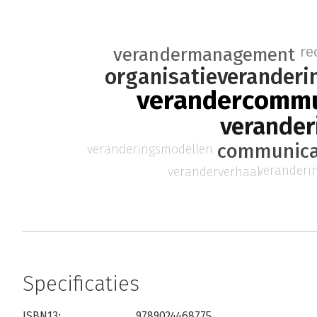
re
verandermanagement
organisatieveranderi
verandercommu
verander
communica
veranderingsmodellen
veranderi
veranderverhaal
Specificaties
ISBN13:
9789024468775