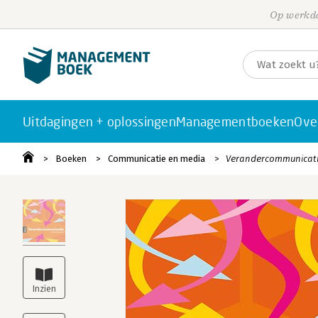
Op werkda
Uitdagingen + oplossingen
Managementboeken
Ove
Boeken
Communicatie en media
Verandercommunicat