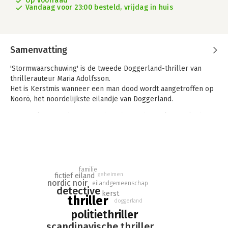
Op voorraad
Vandaag voor 23:00 besteld, vrijdag in huis
Samenvatting
'Stormwaarschuwing' is de tweede Doggerland-thriller van
thrillerauteur Maria Adolfsson.
Het is Kerstmis wanneer een man dood wordt aangetroffen op
Noorö, het noordelijkste eilandje van Doggerland.
Karen Eiken Hornby stort zich op het onderzoek, opgelucht zo
de festiviteiten te kunnen vermijden. Wanneer een tweede
lichaam wordt gevonden, begint het er steeds meer op te
lijken dat haar familieleden bij de moorden betrokken zijn.
Meer dan ooit wordt deze zaak een levensgevaarlijke
evenwichtsoefening tussen haar privéleven en haar rol bij de
familie
geheimen
fictief eiland
politie.
nordic noir
eilandgemeenschap
detective
kerst
thriller
doggerland
politiethriller
scandinavische thriller