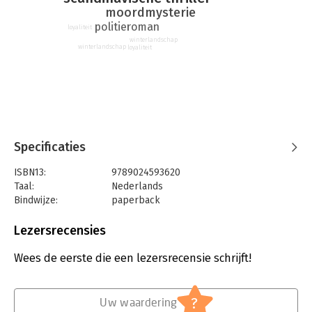
moordmysterie
politieroman
loyaliteit
winterlandschap
winterlandschap
loyaliteit
Specificaties
ISBN13:
9789024593620
Taal:
Nederlands
Bindwijze:
paperback
Aantal pagina's:
400
Uitgever:
Luitingh-Sijthoff
Lezersrecensies
Druk:
1
Verschijningsdatum:
2-3-2021
Wees de eerste die een lezersrecensie schrijft!
Hoofdrubriek:
Thrillers en spanning
?
Uw waardering