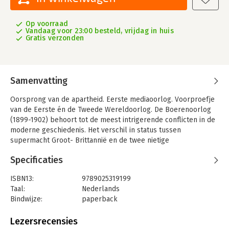
Op voorraad
Vandaag voor 23:00 besteld, vrijdag in huis
Gratis verzonden
Samenvatting
Oorsprong van de apartheid. Eerste mediaoorlog. Voorproefje
van de Eerste én de Tweede Wereldoorlog. De Boerenoorlog
(1899-1902) behoort tot de meest intrigerende conflicten in de
moderne geschiedenis. Het verschil in status tussen
supermacht Groot- Brittannië en de twee nietige
Boerenrepublieken Transvaal en Oranje Vrijstaat, bewoond
Specificaties
door afstammelingen van Nederlandse kolonisten, was bizar
groot. Toch moesten de Britten heel ver gaan om de oorlog te
ISBN13:
9789025319199
winnen, tot en met systematische terreur tegen de
Taal:
Nederlands
burgerbevolking.
Bindwijze:
paperback
De Boeren leken ten onder te gaan, als tragische helden van
Aantal pagina's:
616
een afgesloten tijdperk. Maar na het verlies van de oorlog
Uitgever:
Athenaeum Uitgeverij
Lezersrecensies
wonnen ze de vrede. Ze herschiepen Zuid-Afrika in een land