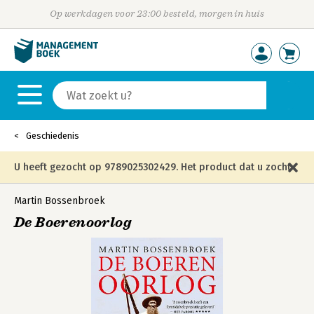
Op werkdagen voor 23:00 besteld, morgen in huis
Geschiedenis
U heeft gezocht op 9789025302429. Het product dat u zocht
is niet meer in die editie leverbaar en is vervangen door de
Martin Bossenbroek
De Boerenoorlog
onderstaande editie.