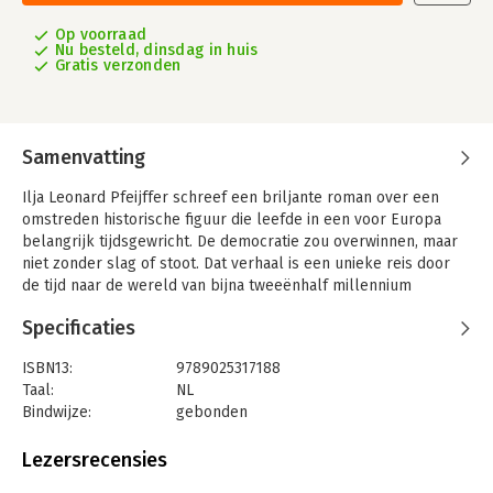
Op voorraad
Nu besteld, dinsdag in huis
Gratis verzonden
Samenvatting
Ilja Leonard Pfeijffer schreef een briljante roman over een
omstreden historische figuur die leefde in een voor Europa
belangrijk tijdsgewricht. De democratie zou overwinnen, maar
niet zonder slag of stoot. Dat verhaal is een unieke reis door
de tijd naar de wereld van bijna tweeënhalf millennium
geleden, toen de nog prille democratie in verval begon te
Specificaties
raken.
De vraag is in hoeverre Alkibiades daaraan (mede)schuldig was.
ISBN13:
9789025317188
Was hij de eerste populist? Heeft hij de democratie ontmanteld
Taal:
NL
– of was hij de redder ervan? Alkibiades had wat recht te
Bindwijze:
gebonden
zetten. Hij werd beschuldigd van heiligschennis, hoogverraad
Aantal pagina's:
416
en dictatoriale ambities. Hij is zijn moederstad tot tweemaal toe
Uitgever:
Athenaeum
Lezersrecensies
ontvlucht. Op een gegeven moment was hij zowel in Athene als
Druk:
1