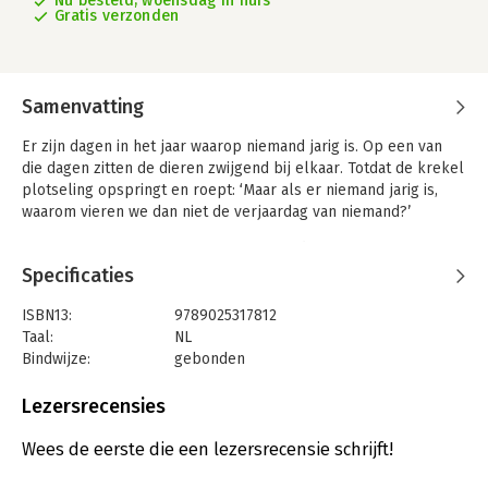
Nu besteld, woensdag in huis
Gratis verzonden
Samenvatting
Er zijn dagen in het jaar waarop niemand jarig is. Op een van
die dagen zitten de dieren zwijgend bij elkaar. Totdat de krekel
plotseling opspringt en roept: ‘Maar als er niemand jarig is,
waarom vieren we dan niet de verjaardag van niemand?’
Het feest is een groot succes, en vanaf dat moment vieren ze
jaarlijks niemands verjaardag alsof het een verjaardag van een
Specificaties
van hen is. De kakkerlak hoopt altijd op beschimmelde
cadeaus, de slak wenst dat op zijn verjaardag de tijd stilstaat,
ISBN13:
9789025317812
want hij heeft zo’n hekel aan alles wat voorbijgaat, en de
Taal:
NL
mammoet viert nu ook zijn
Bindwijze:
gebonden
achtendertigduizendzeshonderdzevenenveertigste verjaardag
Aantal pagina's:
128
het liefst ver weg in zijn eentje.
Uitgever:
Querido
Lezersrecensies
Druk:
1
De juweeltjes van verhalen zijn van sierlijke vulpentekeningen
Verschijningsdatum:
5-11-2024
Wees de eerste die een lezersrecensie schrijft!
voorzien door Annemarie van Haeringen.