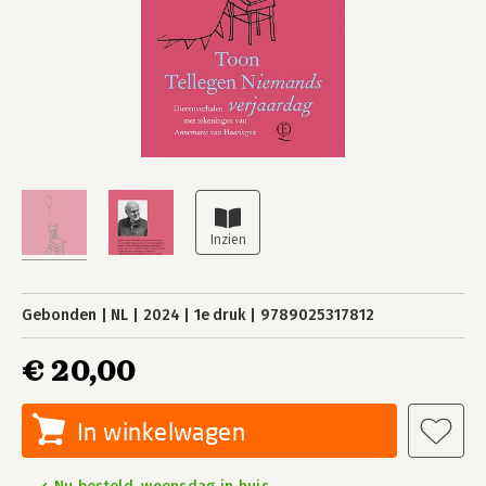
Gebonden
NL
2024
1e druk
9789025317812
€ 20,00
In winkelwagen