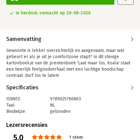
In herdruk, verwacht op 20-08-2026
Samenvatting
Gewoonte is lekker overzichtelijk en aangenaam, maar wat
gebeurt er als je uit je comfortzone stapt? In dit stevige
kartonboekje van de prentenboek 'Laat maar los, Koala' staat
een heerlijk feelgoodverhaal met een luchtige boodschap
centraal: durf los te laten!
De kleine Koala is een gewoontedier. Hij is erg gesteld op zijn
Specificaties
plekje hoog in de boom en houdt dingen graag zoals ze zijn.
Op een dag gebeurt het ergste wat Koala zich voor kan
ISBN13:
9789025766863
stellen: zijn boom valt om. Nu moet hij wel loslaten - en komt
Taal:
NL
hij erachter dat een verandering niet het einde van de wereld
Bindwijze:
gebonden
betekent. Voor kinderen vanaf 3 jaar.
Aantal pagina's:
32
Uitgever:
Gottmer
Lezersrecensies
Schrijver Rachel Bright en illustrator Jim Field zijn het duo
Druk:
1
achter populaire prentenboeken als 'Twee vechtende
5.0
Verschijningsdatum:
11-12-2018
1 stem