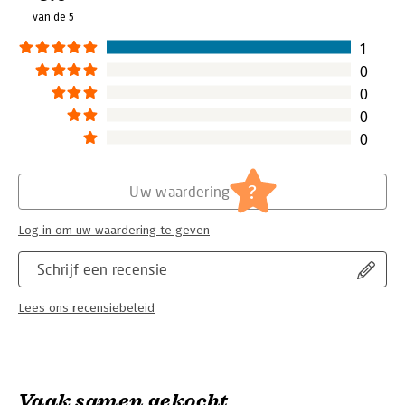
eekhoorntjes', 'De walvis wilde meer' en 'Wolfje wil naar huis'.
van de 5
Al hun dierenverhalen zijn prachtig om te zien, heerlijk op rijm
Hoofdrubriek:
Jeugd
en bevatten een wijze les.
Herdrukdatum:
20-8-2026
1
0
0
0
0
?
Uw waardering
Log in om uw waardering te geven
Schrijf een recensie
Lees ons recensiebeleid
Vaak samen gekocht