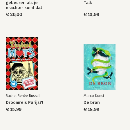
gebeuren als je
Talk
erachter komt dat
het leven best
€ 20,00
€ 15,99
ingewikkeld is
Rachel Renée Russell
Marco Kunst
Droomreis Parijs?!
De bron
€ 15,99
€ 18,99