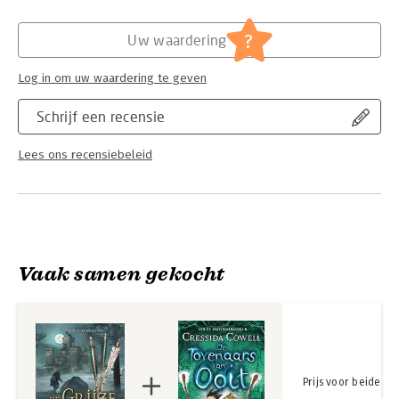
10 jaar.
Hoofdrubriek:
Jeugd
Serie:
De Grijze Jager
?
Uw waardering
Log in om uw waardering te geven
Schrijf een recensie
Lees ons recensiebeleid
Vaak samen gekocht
Prijs voor beide