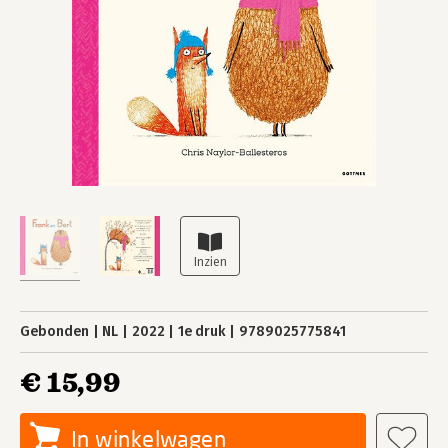
Gebonden
NL
2022
1e druk
9789025775841
€ 15,99
In winkelwagen