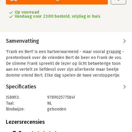
Op voorraad
Vandaag voor 23:00 besteld, vrijdag in huis
Samenvatting
'Frank en Bert' is een hartverwarmend - maar vooral grappig -
prentenboek over de vrienden Bert de beer en Frank de vos.
De slimme Frank spreekt de lezer op licht betweterige toon
aan en vertelt ze liefdevol over zijn allerbeste maar beetje
domme vriend Bert. Elke dag spelen de twee verstoppertje.
Frank is er erg goed in, Bert... minder. De grote beer verstopt
Specificaties
zich altijd wel achter een dun boompje of in een te kleine grot.
Bert wil dolgraag winnen met verstoppertje spelen, maar het
ISBN13:
9789025775841
lukt hem nooit. Dus laat Frank, zoals het een goede vriend
Taal:
NL
betaamt, Bert een keer winnen. Hij doet net alsof hij hem niet
Bindwijze:
gebonden
kan vinden. Nu Bert gewonnen heeft, mag hij Frank gaan
Aantal pagina's:
32
zoeken. En die zal wel eens voordoen hoe je je echt goed moet
Uitgever:
Gottmer
Lezersrecensies
verstoppen. Maar dan blijkt dat Bert zich misschien toch niet
Druk:
1
zo makkelijk laten foppen door zijn slimme vriend...