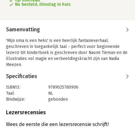
Op voorraad
Nu besteld, dinsdag in huis
Samenvatting
'Mijn oma is een heks' is een heerlijk fantasieverhaal,
geschreven in toegankelijk taal - perfect voor beginnende
lezers! Dit kinderboek is geschreven door Naomi Tieman en de
illustraties vol magie en verbeeldingskracht zijn van Nadia
Meezen.
In Anna's klas is iedereen altijd op tijd, de prullenbak is leeg,
Specificaties
de tafels staan recht en alles draait om de drie R'en: Rust,
Reinheid en Regelmaat. Totdat Stijn in de klas komt. Op zijn
ISBN13:
9789025780906
brood zit gekleurde hagelslag en terwijl hij eet, neuriet hij
Taal:
NL
vrolijk een deuntje. Veranderen zijn ogen nu steeds van kleur?
Bindwijze:
gebonden
Stijn is bijzonder. Dat heeft hij te danken aan zijn oma, die
Aantal pagina's:
128
allesbehalve doorsnee is. Stijns oma is een heks. Een echte!
Uitgever:
Gottmer
Lezersrecensies
Als Anna en Stijn oma uitnodigen op school, is één ding zeker:
Druk:
1
het wordt niet saai. Anna komt erachter dat ze zelf misschien
Verschijningsdatum:
13-8-2025
Wees de eerste die een lezersrecensie schrijft!
helemaal niet zo gewoon is als ze altijd heeft gedacht.