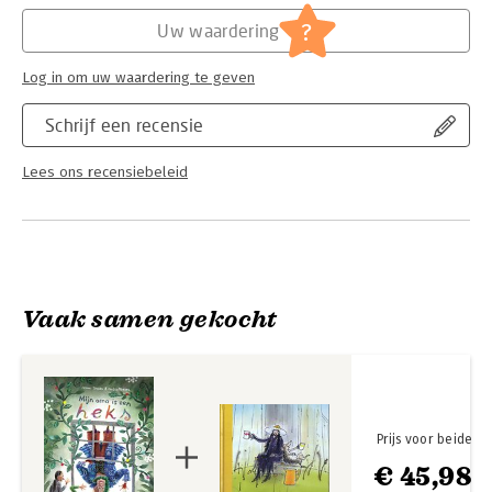
Hoofdrubriek:
Jeugd
'Mijn oma is een heks' is een vlot geschreven, fantasierijk en
Serie:
Mijn oma is een heks
?
Uw waardering
makkelijk te lezen verhaal van Naomi Tieman. De magisch
mooie illustraties van Nadia Meezen zijn een perfecte match.
Log in om uw waardering te geven
Dit leesboek is leuk voor beginnende lezers vanaf ongeveer 7
jaar.
Schrijf een recensie
Lees ons recensiebeleid
Vaak samen gekocht
Prijs voor beide
€ 45,98