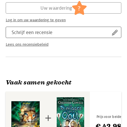
Hoofdrubriek:
Jeugd
doorlezen. Dit boek heeft alle ingrediënten om een schot in de
Serie:
Eiland van de magische dieren
?
Uw waardering
roos te zijn voor kinderen.’ – Stoerleesvoer.nl
Log in om uw waardering te geven
Schrijf een recensie
Lees ons recensiebeleid
Vaak samen gekocht
Prijs voor beide
€ 42,98