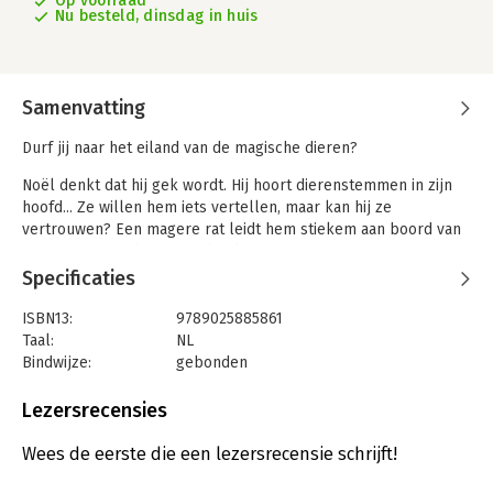
Op voorraad
Nu besteld, dinsdag in huis
Samenvatting
Durf jij naar het eiland van de magische dieren?
Noël denkt dat hij gek wordt. Hij hoort dierenstemmen in zijn
hoofd... Ze willen hem iets vertellen, maar kan hij ze
vertrouwen? Een magere rat leidt hem stiekem aan boord van
een containerschip. Dat is het begin van een
levensgevaarlijke reis naar het geheime eiland van
Specificaties
de magische dieren. Daar blijkt dat Noël een groot talent heeft
– maar eerst moet hij daarmee leren omgaan. Een vogelspin
ISBN13:
9789025885861
en een giftige schorpioen maken hem wegwijs. Maar er zijn
Taal:
NL
meer kinderen uitgenodigd op het eiland en de concurrentie is
Bindwijze:
gebonden
moordend. Noël kan niet terug naar huis, hij móét winnen.
Aantal pagina's:
256
Overleeft hij de beproevingen en gevaren op het verborgen
Uitgever:
Leopold
Lezersrecensies
eiland?
Druk:
1
Verschijningsdatum:
17-11-2023
Wees de eerste die een lezersrecensie schrijft!
‘Wow! Wat een goed, fantasievol verhaal. Spannende avonturen,
tomeloze fantasie en veel cliffhangers waardoor je steeds wilt