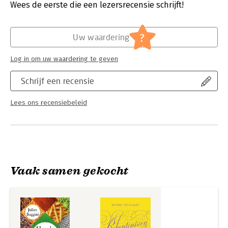
Verschijningsdatum:
8-5-2025
Wees de eerste die een lezersrecensie schrijft!
Hoofdrubriek:
Filosofie
?
Uw waardering
Log in om uw waardering te geven
Schrijf een recensie
Lees ons recensiebeleid
Vaak samen gekocht