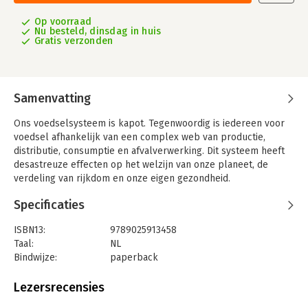
Op voorraad
Nu besteld, dinsdag in huis
Gratis verzonden
Samenvatting
Ons voedselsysteem is kapot. Tegenwoordig is iedereen voor
voedsel afhankelijk van een complex web van productie,
distributie, consumptie en afvalverwerking. Dit systeem heeft
desastreuze effecten op het welzijn van onze planeet, de
verdeling van rijkdom en onze eigen gezondheid.
Julian Baggini biedt in dit boek een scherpe analyse van dit
Specificaties
probleem en formuleert filosofische principes voor een
betere, rechtvaardigere en gezondere voedselvoorziening.
ISBN13:
9789025913458
Taal:
NL
Bindwijze:
paperback
Aantal pagina's:
432
Uitgever:
Ten Have
Lezersrecensies
Druk:
1