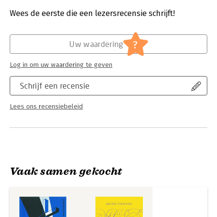
Aantal pagina's:
176
gebruiken, ruimte voor spiritualiteit.
Uitgever:
Ten Have
Wees de eerste die een lezersrecensie schrijft!
Verschijningsdatum:
31-10-2009
Hoofdrubriek:
Filosofie
?
Uw waardering
Log in om uw waardering te geven
Schrijf een recensie
Lees ons recensiebeleid
Vaak samen gekocht