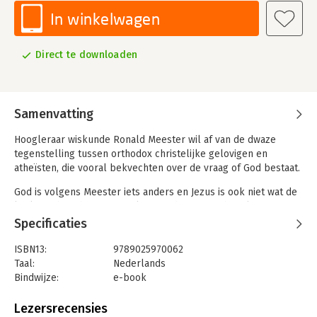
In winkelwagen
Direct te downloaden
Samenvatting
Hoogleraar wiskunde Ronald Meester wil af van de dwaze
tegenstelling tussen orthodox christelijke gelovigen en
atheïsten, die vooral bekvechten over de vraag of God bestaat.
God is volgens Meester iets anders en Jezus is ook niet wat de
kerk van hem heeft gemaakt. Juist die onterechte claims
maken het voor moderne, redelijk denkende mensen
Specificaties
onmogelijk om geloof aantrekkelijk te vinden.
In duidelijke taal laat hij zien dat de Bijbel geen waarheden
ISBN13:
9789025970062
verkondigt, zelfs veel bevat wat gekleurd en onwaar is, maar
Taal:
Nederlands
wel een bron kan zijn voor een hedendaagse christelijke
Bindwijze:
e-book
spiritualiteit.
Beveiliging:
watermerk
Bestandsformaat:
epub
Lezersrecensies
Dit boek geeft ook aan mensen die hun verstand willen