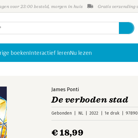
gen voor 23:00 besteld, morgen in huis
Gratis verzending
rige boeken
Interactief leren
Nu lezen
James Ponti
De verboden stad
Gebonden
NL
2022
1e druk
97890
€ 18,99