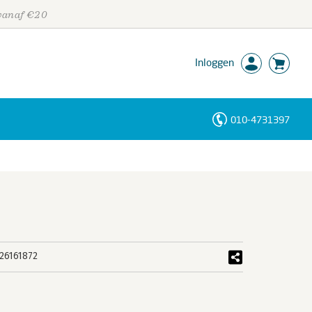
 vanaf €20
Inloggen
010-4731397
Personen
Trefwoorden
26161872