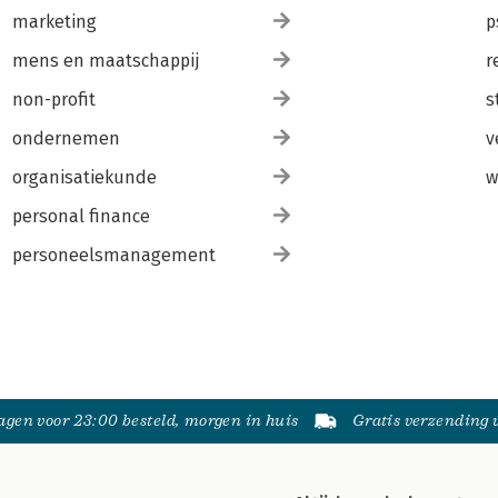
marketing
p
mens en maatschappij
r
non-profit
s
ondernemen
v
organisatiekunde
w
personal finance
personeelsmanagement
gen voor 23:00 besteld, morgen in huis
Gratis verzending