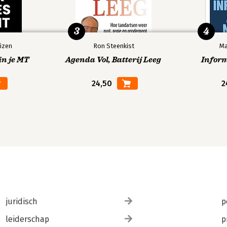
3
4
izen
Ron Steenkist
Ma
in je MT
Agenda Vol, Batterij Leeg
Infor
24,50
2
juridisch
p
leiderschap
p