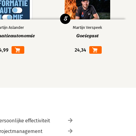
5
rtijn Aslander
Martijn Verspeek
matieautonomie
Goeiegast
4,99
24,34
ersoonlijke effectiviteit
rojectmanagement