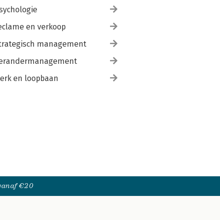
sychologie
eclame en verkoop
trategisch management
erandermanagement
erk en loopbaan
 vanaf €20