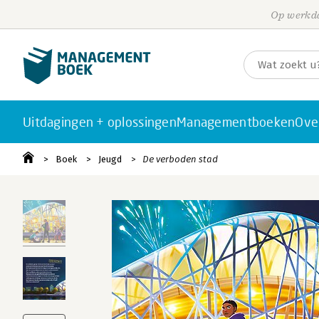
Op werkda
Uitdagingen + oplossingen
Managementboeken
Ove
Boek
Jeugd
De verboden stad