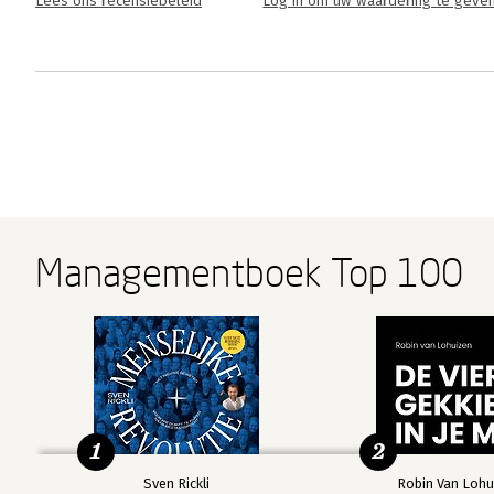
Lees ons recensiebeleid
Log in om uw waardering te geve
Managementboek Top 100
1
2
Sven Rickli
Robin Van Lohu