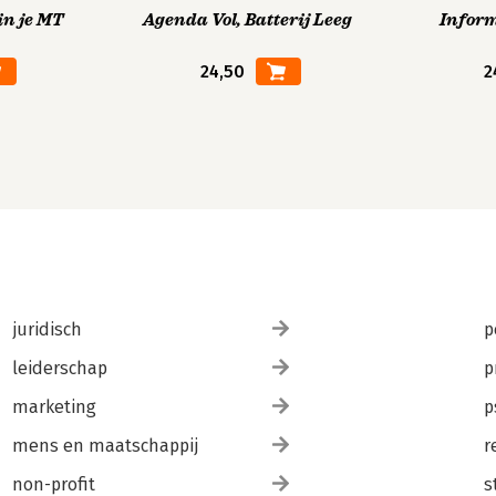
in je MT
Agenda Vol, Batterij Leeg
Infor
24,50
2
juridisch
p
leiderschap
p
marketing
p
mens en maatschappij
r
non-profit
s