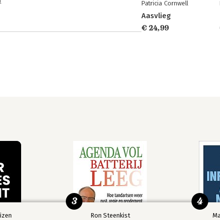
n
Patricia Cornwell
Aasvlieg
€ 24,99
3
4
izen
Ron Steenkist
Ma