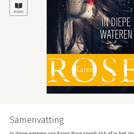
Samenvatting
In diepe wateren van Karen Rose speelt zich af in het z