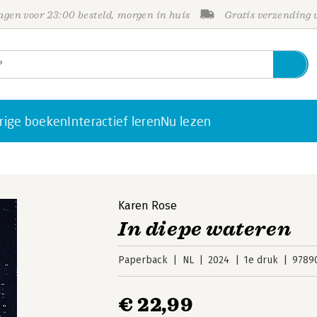
gen voor 23:00 besteld, morgen in huis
Gratis verzending
rige boeken
Interactief leren
Nu lezen
Karen Rose
In diepe wateren
Paperback
NL
2024
1e druk
9789
€ 22,99