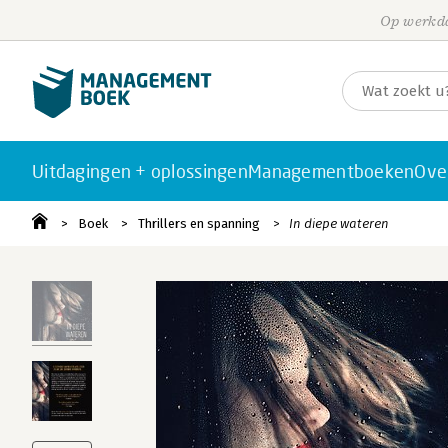
Op werkda
Uitdagingen + oplossingen
Managementboeken
Ove
Boek
Thrillers en spanning
In diepe wateren