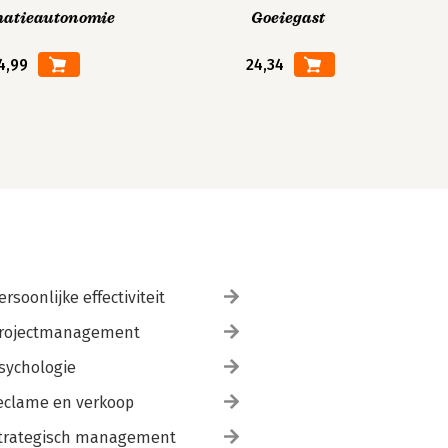
matieautonomie
Goeiegast
4,99
24,34
ersoonlijke effectiviteit
rojectmanagement
sychologie
eclame en verkoop
trategisch management