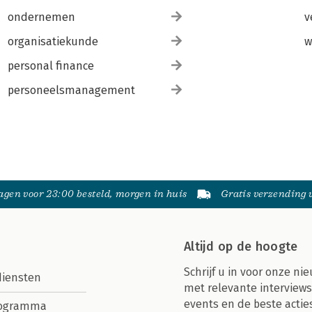
ondernemen
v
organisatiekunde
w
personal finance
personeelsmanagement
gen voor 23:00 besteld, morgen in huis
Gratis verzending
Altijd op de hoogte
Schrijf u in voor onze nie
diensten
met relevante interviews
events en de beste actie
rogramma