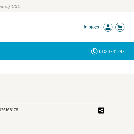
 vanaf €20
Inloggen
010-4731397
Personen
Trefwoorden
026168178