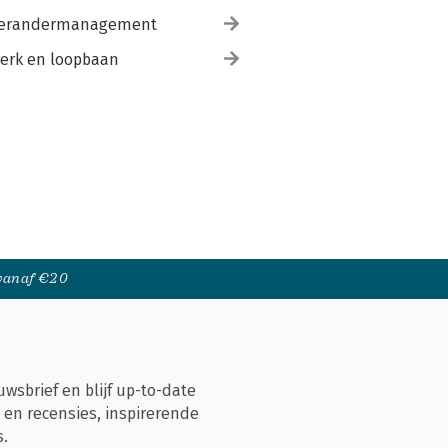
erandermanagement
erk en loopbaan
 vanaf €20
uwsbrief en blijf up-to-date
 en recensies, inspirerende
s.