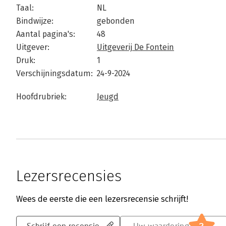
Taal:
NL
Bindwijze:
gebonden
Aantal pagina's:
48
Uitgever:
Uitgeverij De Fontein
Druk:
1
Verschijningsdatum:
24-9-2024
Hoofdrubriek:
Jeugd
Lezersrecensies
Wees de eerste die een lezersrecensie schrijft!
Schrijf een recensie
Uw waardering