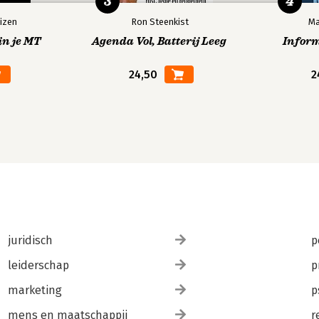
3
4
izen
Ron Steenkist
Ma
in je MT
Agenda Vol, Batterij Leeg
Infor
24,50
2
juridisch
p
leiderschap
p
marketing
p
mens en maatschappij
r