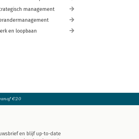
trategisch management
erandermanagement
erk en loopbaan
 vanaf €20
uwsbrief en blijf up-to-date