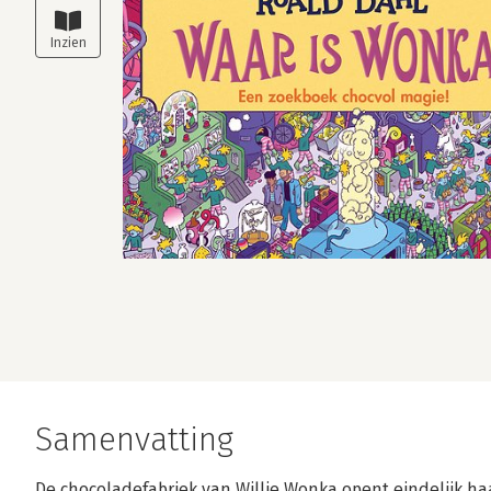
Samenvatting
De chocoladefabriek van Willie Wonka opent eindelijk haa