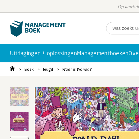
Op werkda
Uitdagingen + oplossingen
Managementboeken
Ove
Boek
Jeugd
Waar is Wonka?