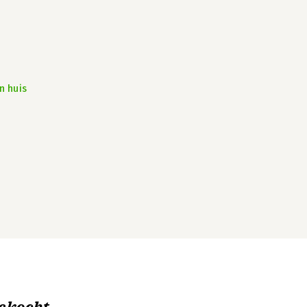
n huis
ekocht