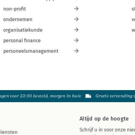
non-profit
s
ondernemen
v
organisatiekunde
w
personal finance
personeelsmanagement
gen voor 23:00 besteld, morgen in huis
Gratis verzending
Altijd op de hoogte
Schrijf u in voor onze nie
diensten