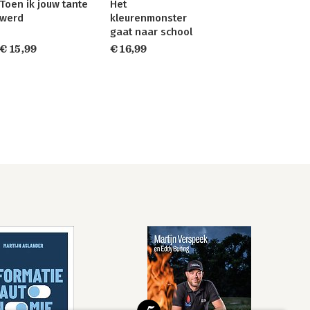
Toen ik jouw tante
Het
werd
kleurenmonster
gaat naar school
€ 15,99
€ 16,99