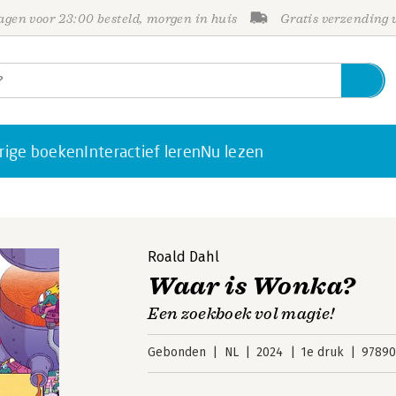
gen voor 23:00 besteld, morgen in huis
Gratis verzending
rige boeken
Interactief leren
Nu lezen
Roald Dahl
Waar is Wonka?
Een zoekboek vol magie!
Gebonden
NL
2024
1e druk
97890