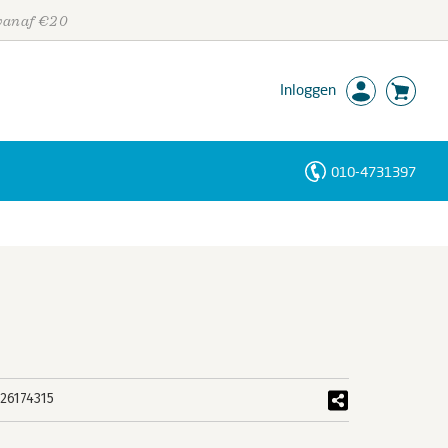
 vanaf €20
Inloggen
010-4731397
Personen
Trefwoorden
26174315