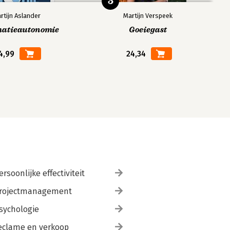
5
rtijn Aslander
Martijn Verspeek
matieautonomie
Goeiegast
4,99
24,34
ersoonlijke effectiviteit
rojectmanagement
sychologie
eclame en verkoop