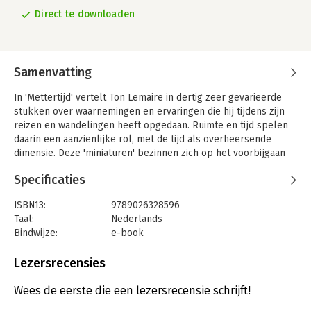
Direct te downloaden
Samenvatting
In 'Mettertijd' vertelt Ton Lemaire in dertig zeer gevarieerde
stukken over waarnemingen en ervaringen die hij tijdens zijn
reizen en wandelingen heeft opgedaan. Ruimte en tijd spelen
daarin een aanzienlijke rol, met de tijd als overheersende
dimensie. Deze 'miniaturen' bezinnen zich op het voorbijgaan
der dingen en over onszelf als 'voorbijgangers'.
Specificaties
De auteur behandelt een verscheidenheid aan onderwerpen,
waaronder bos en bomen, bronnen en grotten, de Peel, de
ISBN13:
9789026328596
Ardennen en Weimar, maar ook beeldhouwen en schilderen,
Taal:
Nederlands
Latijns-Amerika en ten slotte sterfelijkheid en dood. 'Mettertijd'
Bindwijze:
e-book
bevat niet alleen bekende thema's uit Lemaires werk, maar
Beveiliging:
watermerk
ook nieuwe, soms autobiografische elementen.
Bestandsformaat:
epub
Lezersrecensies
Uitgever:
Ambo|Anthos
Verschijningsdatum:
6-11-2014
Wees de eerste die een lezersrecensie schrijft!