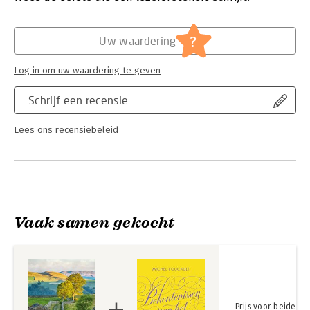
is tevens een kritisch commentaar op de samenleving. 'Met
lichte tred' is de neerslag van Lemaires levenslange passie
Hoofdrubriek:
Filosofie
voor de wereld van het wandelen en voor de wandelaar en zijn
?
Uw waardering
lichte voetafdruk op de aarde.
Log in om uw waardering te geven
Schrijf een recensie
Lees ons recensiebeleid
Vaak samen gekocht
Prijs voor beide