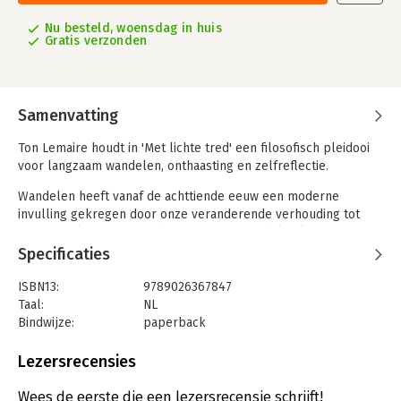
Nu besteld, woensdag in huis
Gratis verzonden
Samenvatting
Ton Lemaire houdt in 'Met lichte tred' een filosofisch pleidooi
voor langzaam wandelen, onthaasting en zelfreflectie.
Wandelen heeft vanaf de achttiende eeuw een moderne
invulling gekregen door onze veranderende verhouding tot
natuur en landschap. De behoefte aan wandelen leeft nog
steeds en lijkt zelfs toe te nemen, mogelijk ter compensatie
Specificaties
van de verdergaande verstedelijking, de heerschappij van het
gemotoriseerde verkeer en de vele uren die men zittend voor
ISBN13:
9789026367847
schermen doorbrengt. Wat is er dan vitaliserender dan een
Taal:
NL
flinke wandeling, liefst door een afwisselend landschap en in
Bindwijze:
paperback
een mooi natuurgebied?
Aantal pagina's:
264
Uitgever:
Ambo|Anthos
Lezersrecensies
Aan de hand van het werk van filosofen, kunstenaars en
Druk:
5
schrijvers bezingt Lemaire de lof van het lopen, maar zijn boek
Verschijningsdatum:
5-2-2024
Wees de eerste die een lezersrecensie schrijft!