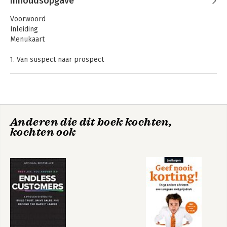
Inhoudsopgave
Voorwoord
Inleiding
Menukaart
1. Van suspect naar prospect
2. Relatieopbouw en prospectbeheer
3. Synchroniseren
4. After sales
5. Relatiebeheer en accountmanagement
Anderen die dit boek kochten,
Bijlage: checklist voor het invullen van een CRM-systeem
kochten ook
Literatuurlijst
Over de auteurs
Over de serie
Over NCOI Opleidingsgroep