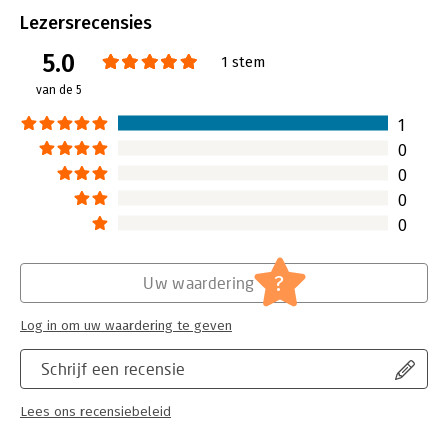
Aantal pagina's:
133
Lezersrecensies
Uitgever:
Unieboek | Het Spectrum
5.0
Druk:
1
1 stem
Verschijningsdatum:
10-10-2006
van de 5
Hoofdrubriek:
Reclame en verkoop
1
Serie:
NCOI managementpraktijkgidsen
0
0
0
0
?
Uw waardering
Log in om uw waardering te geven
Schrijf een recensie
Lees ons recensiebeleid