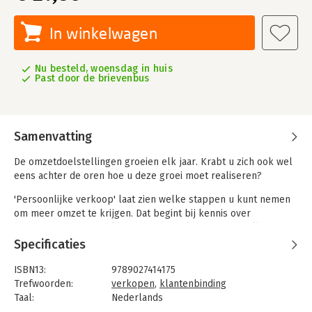
In winkelwagen
Nu besteld, woensdag in huis
Past door de brievenbus
Samenvatting
De omzetdoelstellingen groeien elk jaar. Krabt u zich ook wel
eens achter de oren hoe u deze groei moet realiseren?
'Persoonlijke verkoop' laat zien welke stappen u kunt nemen
om meer omzet te krijgen. Dat begint bij kennis over
bestaande en nieuwe klanten. Wat zoeken ze? Wat willen ze?
Waar zit onze overlap? De volgende stap is natuurlijk het
Specificaties
verkoopgesprek. Hoe bereidt u dat voor? U leert hoe u zorgt
voor een goede interactie en hoe u het gesprek kunt sturen.
ISBN13:
9789027414175
Ook after sales is belangrijk: hierdoor kunt u uw relatie met
Trefwoorden:
verkopen
,
klantenbinding
een klant verstevigen.
Taal:
Nederlands
Bindwijze:
paperback