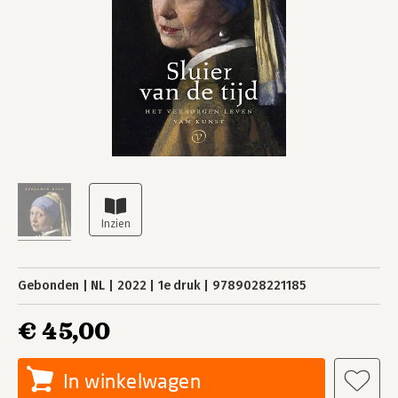
Gebonden
NL
2022
1e druk
9789028221185
€ 45,00
In winkelwagen