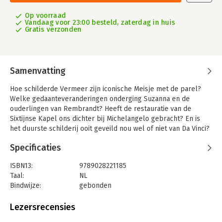
Op voorraad
Vandaag voor 23:00 besteld, zaterdag in huis
Gratis verzonden
Samenvatting
Hoe schilderde Vermeer zijn iconische Meisje met de parel?
Welke gedaanteveranderingen onderging Suzanna en de
ouderlingen van Rembrandt? Heeft de restauratie van de
Sixtijnse Kapel ons dichter bij Michelangelo gebracht? En is
het duurste schilderij ooit geveild nou wel of niet van Da Vinci?
In Sluier van de tijd vertelt Benjamin Rous welke geheimen er
Specificaties
schuilgaan onder het oppervlak van bekende en minder
bekende kunstwerken.
ISBN13:
9789028221185
Een kunstwerk geeft niet al zijn geheimen prijs als je alleen
Taal:
NL
naar de buitenkant kijkt, en de tijd versluiert wat we over
Bindwijze:
gebonden
kunstwerken weten. Hoe kunnen we die sluier oplichten?
Aantal pagina's:
368
Uitgever:
Uitgeverij G.A. Van Oorschot B.V.
Lezersrecensies
Dit rijk geïllustreerde boek neemt de lezer mee op een
Druk:
1
fascinerende ontdekkingsreis door kunstwerken. Het laat aan