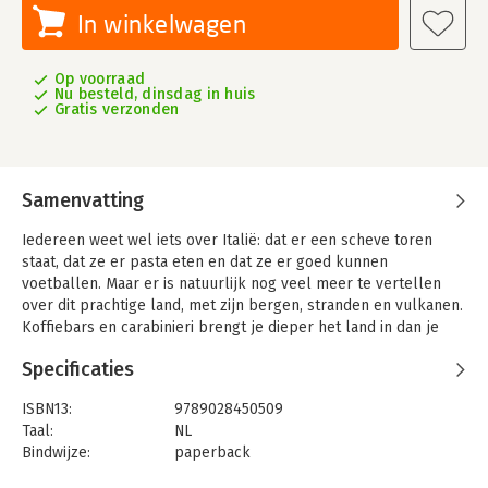
In winkelwagen
Op voorraad
Nu besteld, dinsdag in huis
Gratis verzonden
Samenvatting
Iedereen weet wel iets over Italië: dat er een scheve toren
staat, dat ze er pasta eten en dat ze er goed kunnen
voetballen. Maar er is natuurlijk nog veel meer te vertellen
over dit prachtige land, met zijn bergen, stranden en vulkanen.
Koffiebars en carabinieri brengt je dieper het land in dan je
zelf als toerist zou komen. Niet eerder kwamen geschiedenis,
Specificaties
reizen en echte mensen zo mooi bij elkaar in één boek over
Italië.
ISBN13:
9789028450509
Italië-expert Miriam Bunnik reist door de laars, op zoek naar
Taal:
NL
de verhalen achter typisch Italiaanse verschijnselen. Van
Bindwijze:
paperback
klassiekers als caffè, de Fiat 500 en pizza, tot belangrijke
Aantal pagina's:
256