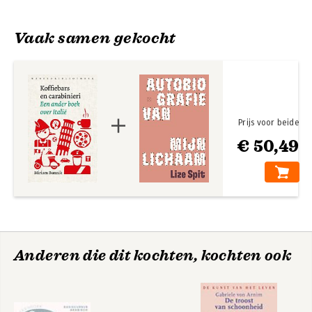
zomer.' BNR Italiëpodcast
'Italië-expert Miriam Bunnik schrijft smakelijk over typisch
Vaak samen gekocht
Italiaanse tradities, passies en cultuur. Een frisse mix van
historie, reizen en interviews waardoor je Italië met andere
ogen bekijkt.' ZIN
'Miriam Bunnik weet steeds iets nieuws toe te voegen door
gesprekken met de plaatselijke bevolking.' NRC
Prijs voor beide
'Om blij van te worden.' Trouw
€ 50,49
Anderen die dit kochten, kochten ook