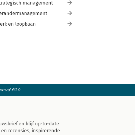
trategisch management
erandermanagement
erk en loopbaan
 vanaf €20
uwsbrief en blijf up-to-date
 en recensies, inspirerende