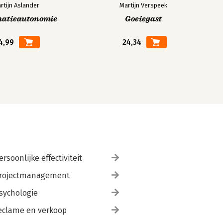
rtijn Aslander
Martijn Verspeek
matieautonomie
Goeiegast
4,99
24,34
ersoonlijke effectiviteit
rojectmanagement
sychologie
eclame en verkoop