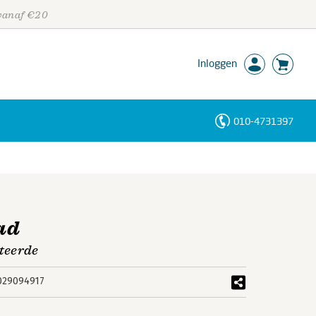
 vanaf €20
Inloggen
010-4731397
Personen
Trefwoorden
ad
teerde
029094917