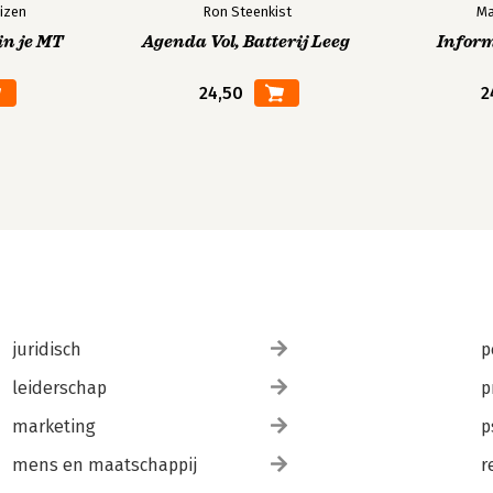
izen
Ron Steenkist
Ma
in je MT
Agenda Vol, Batterij Leeg
Infor
24,50
2
juridisch
p
leiderschap
p
marketing
p
mens en maatschappij
r