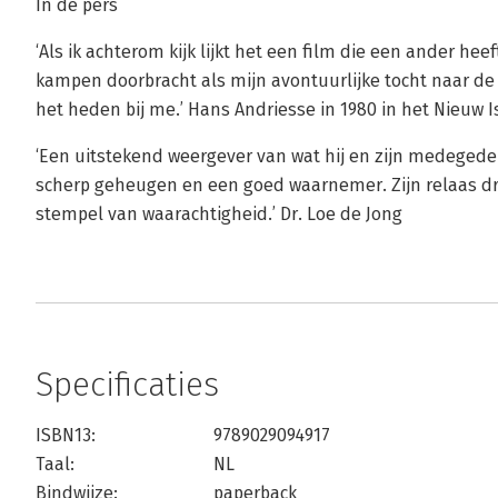
In de pers
‘Als ik achterom kijk lijkt het een film die een ander heeft
kampen doorbracht als mijn avontuurlijke tocht naar de vr
het heden bij me.’ Hans Andriesse in 1980 in het Nieuw I
‘Een uitstekend weergever van wat hij en zijn medeged
scherp geheugen en een goed waarnemer. Zijn relaas dra
stempel van waarachtigheid.’ Dr. Loe de Jong
Specificaties
ISBN13:
9789029094917
Taal:
NL
Bindwijze:
paperback