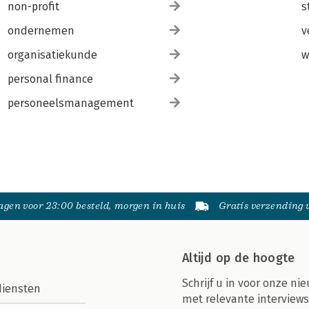
non-profit
s
ondernemen
v
organisatiekunde
w
personal finance
personeelsmanagement
gen voor 23:00 besteld, morgen in huis
Gratis verzending
Altijd op de hoogte
Schrijf u in voor onze nie
diensten
met relevante interviews