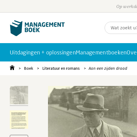
Op werkda
Uitdagingen + oplossingen
Managementboeken
Ove
Boek
Literatuur en romans
Aan een zijden draad