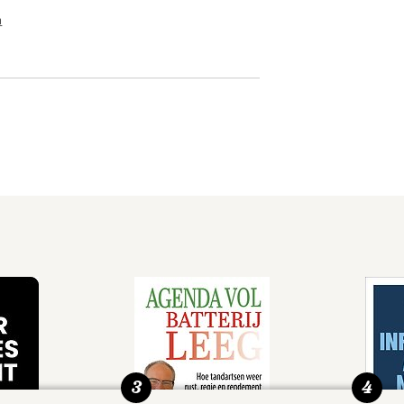
n
3
4