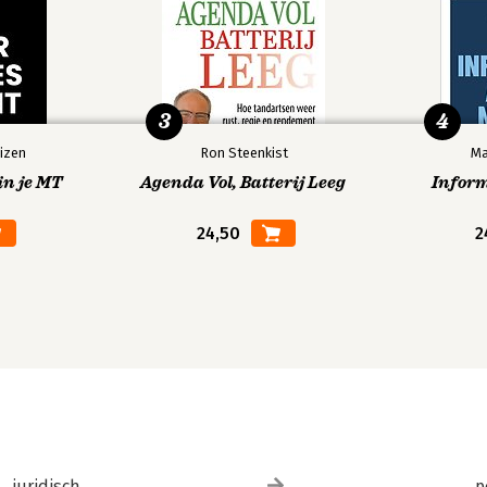
3
4
izen
Ron Steenkist
Ma
in je MT
Agenda Vol, Batterij Leeg
Infor
24,50
2
juridisch
p