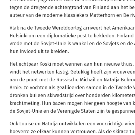
tegen de dreigende achtergrond van Finland aan het be
auteur van de moderne klassiekers Matterhorn en De riv
Vlak na de Tweede Wereldoorlog arriveert het Amerikaan
Helsinki om een diplomatieke post te bekleden. Finland i
vrede met de Sovjet-Unie is wankel en de Sovjets en d
hun invloed uit te breiden.
Het echtpaar Koski moet wennen aan hun nieuwe thuis. Ar
vindt het netwerken lastig. Gelukkig heeft zijn vrouw een
aan de praat met de Russische Michail en Natalja Bobr
Arnie: ze vochten als geallieerden samen in de Tweede 
dronken bui een skiwedstrijd over honderden kilometer
krachtmeting. Hun bazen mogen hier geen hoogte van k
de Sovjet-Unie en de Verenigde Staten zijn te gespanne
Ook Louise en Natalja ontwikkelen een voorzichtige vrie
hoeverre ze elkaar kunnen vertrouwen. Als de skirace t