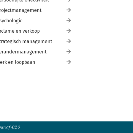
rojectmanagement
sychologie
eclame en verkoop
trategisch management
erandermanagement
erk en loopbaan
 vanaf €20