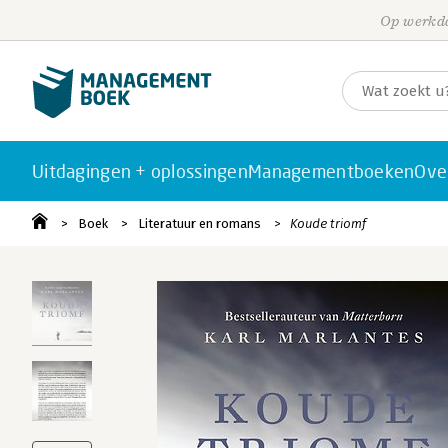
Op werkda
Uitdagingen + oplossingen
Managementboeken
Ove
Boek
Literatuur en romans
Koude triomf