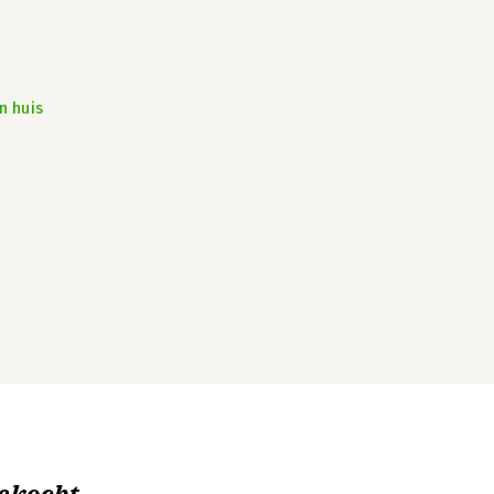
n huis
ekocht