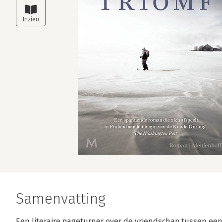
Samenvatting
Een literaire pageturner over de vriendschap tussen ee