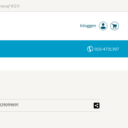
 vanaf €20
Inloggen
010-4731397
Personen
Trefwoorden
029099691