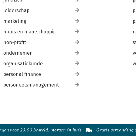
leiderschap
p
marketing
p
mens en maatschappij
r
non-profit
s
ondernemen
v
organisatiekunde
w
personal finance
personeelsmanagement
gen voor 23:00 besteld, morgen in huis
Gratis verzending