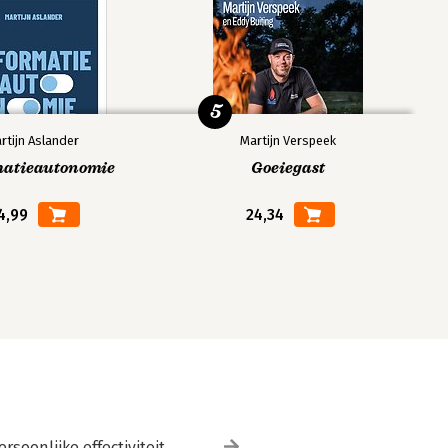
5
rtijn Aslander
Martijn Verspeek
matieautonomie
Goeiegast
4,99
24,34
ersoonlijke effectiviteit