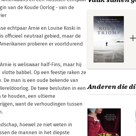
gin van de Koude Oorlog - van de
ier
se echtpaar Arnie en Louise Koski in
s officieel neutraal gebied, maar de
e Amerikanen proberen er voortdurend
nie is weliswaar half-Fins, maar hij
 vlotte babbel. Op een feestje raken ze
ov. De man is een oude bekende van
Anderen die di
Wereldoorlog. De twee besluiten in een
s te houden, een ultieme
rijgen, want de verhoudingen tussen
n.
ndschap, hoewel ze niet weten in
ussen de mannen in het diepste