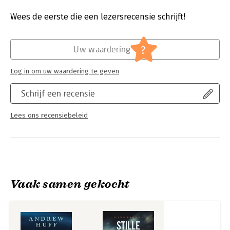
samenwerken met de geheime inlichtingendienst om een
Druk:
1
kernoorlog te voorkomen en de levens te redden van eenieder
Verschijningsdatum:
3-4-2025
Wees de eerste die een lezersrecensie schrijft!
die hem dierbaar is.
Hoofdrubriek:
Thrillers en spanning
Serie:
John Cross
?
Uw waardering
Log in om uw waardering te geven
Schrijf een recensie
Lees ons recensiebeleid
Vaak samen gekocht