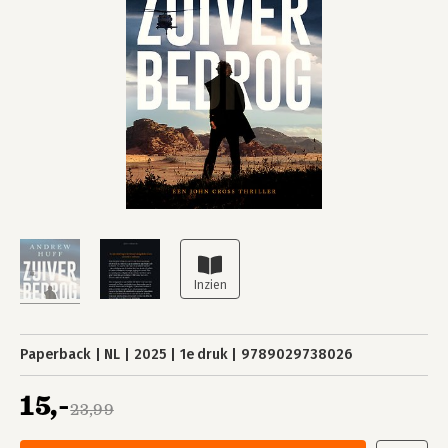
Paperback
NL
2025
1e druk
9789029738026
15,-
23,99