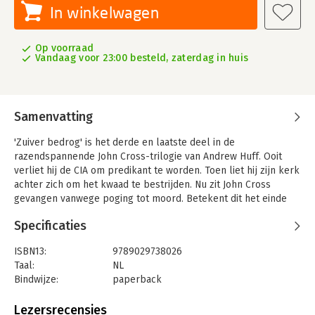
In winkelwagen
Op voorraad
Vandaag voor 23:00 besteld, zaterdag in huis
Samenvatting
'Zuiver bedrog' is het derde en laatste deel in de
razendspannende John Cross-trilogie van Andrew Huff. Ooit
verliet hij de CIA om predikant te worden. Toen liet hij zijn kerk
achter zich om het kwaad te bestrijden. Nu zit John Cross
gevangen vanwege poging tot moord. Betekent dit het einde
van zijn carrière en van het leven dat hij tot nu toe gekend
Specificaties
heeft? Of is er meer aan de hand?
Journaliste Christine Lewis rust niet voordat ze dit tot de
ISBN13:
9789029738026
bodem toe heeft uitgezocht. Maar in haar zoektocht naar
Taal:
NL
antwoorden stuit ze op een cyberterroristisch plot dat de
Bindwijze:
paperback
machtsverhoudingen op aarde voorgoed kan veranderen. John
Aantal pagina's:
320
Cross belandt in een race tegen de klok waarin hij moet
Uitgever:
KokBoekencentrum Fictie
Lezersrecensies