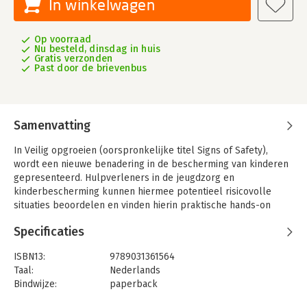
In winkelwagen
Op voorraad
Nu besteld, dinsdag in huis
Gratis verzonden
Past door de brievenbus
Samenvatting
In Veilig opgroeien (oorspronkelijke titel Signs of Safety),
wordt een nieuwe benadering in de bescherming van kinderen
gepresenteerd. Hulpverleners in de jeugdzorg en
kinderbescherming kunnen hiermee potentieel risicovolle
situaties beoordelen en vinden hierin praktische hands-on
strategieën voor het opbouwen van een samenwerkingrelatie
Specificaties
met de ouders. Uit de praktijk blijkt dat dit op de lange termijn
kindermishandeling en uit huis plaatsing kan voorkomen.Er zijn
ISBN13:
9789031361564
weinig beroepsgroepen waarbij emotie zo'n grote rol speelt
Taal:
Nederlands
als bij hulpverleners in de jeugdzorg en de
Bindwijze:
paperback
kinderbescherming. Logisch; het gaat immers om kwetsbare
Aantal pagina's:
240
kinderen die bedreigd worden in hun ontwikkeling, of erger.