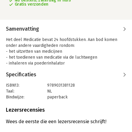
Nu besteld, zaterdag in huis
Gratis verzonden
Samenvatting
Het deel Medicatie bevat 24 hoofdstukken. Aan bod komen
onder andere vaardigheden rondom:
- het uitzetten van medicijnen
- het toedienen van medicatie via de luchtwegen
- inhaleren via poederinhalator
- het bepalen van bloedsuikerwaarde
Specificaties
- het toedienen van insuline via een prikpen
- loodrecht techniek
ISBN13:
9789031381128
- het toedienen van medicijnen via intramusculair injecteren
Taal:
NL
- het toedienen van zuurstof met behulp van een zuurstofbril
Bindwijze:
paperback
- het toedienen van medicijnen via een infuussysteem
Aantal pagina's:
141
Voorbeeldig handelen is een effectief hulpmiddel om je voor
Uitgever:
Bohn Stafleu van Loghum
Lezersrecensies
te bereiden op de praktijk en vaardigheden op een goede en
Druk:
1
efficiënte manier eigen te maken. Het kan een leidraad zijn en
Verschijningsdatum:
31-8-2016
Wees de eerste die een lezersrecensie schrijft!
houvast bieden bij zowel het binnen- als buitenschools leren.