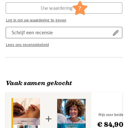
Hoofdrubriek:
Paramedisch
Voorbeeldig handelen is tot stand gekomen in samenwerking
?
Uw waardering
met de St. Antonius Academie in Nieuwegein. Daarnaast hebben
ervaren praktijkdocenten meegewerkt aan de foto opnames.
Log in om uw waardering te geven
Schrijf een recensie
Lees ons recensiebeleid
Vaak samen gekocht
Prijs voor beide
€ 84,90