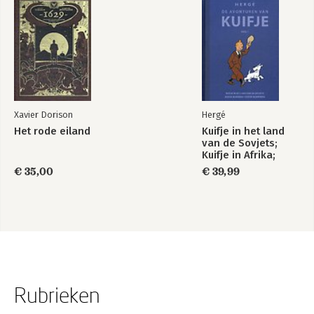
Xavier Dorison
Hergé
Het rode eiland
Kuifje in het land
van de Sovjets;
Kuifje in Afrika;
Kuifje in Amerika
€ 35,00
€ 39,99
Rubrieken