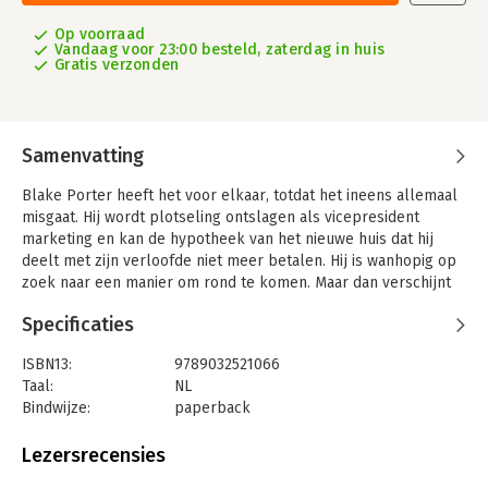
Op voorraad
Vandaag voor 23:00 besteld, zaterdag in huis
Gratis verzonden
Samenvatting
Blake Porter heeft het voor elkaar, totdat het ineens allemaal
misgaat. Hij wordt plotseling ontslagen als vicepresident
marketing en kan de hypotheek van het nieuwe huis dat hij
deelt met zijn verloofde niet meer betalen. Hij is wanhopig op
zoek naar een manier om rond te komen. Maar dan verschijnt
Whitney ten tonele. Ze is mooi, charmant, nuchter en op zoek
Specificaties
naar een kamer. Ze is precies wat Blake zoekt. Of toch niet?
Want er is iets niet helemaal in de haak. De buren beginnen
ISBN13:
9789032521066
Blake anders te behandelen. Hoe hard hij ook schrobt, zijn huis
Taal:
NL
ruikt naar verval. Vreemde geluiden houden hem 's nachts
Bindwijze:
paperback
wakker. Al snel vreest Blake dat iemand zijn donkerste
Aantal pagina's:
336
geheimen kent...
Uitgever:
LAB uitgevers
Lezersrecensies
Druk:
1
Het gevaar schuilt in zijn eigen huis, en tegen de tijd dat Blake