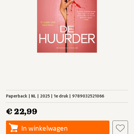
Paperback
NL
2025
1e druk
9789032521066
€ 22,99
In winkelwagen