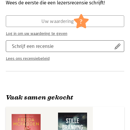
Verschijningsdatum:
16-10-2025
Wees de eerste die een lezersrecensie schrijft!
dat beseft, is het al veel te laat. De val is al gezet.
Hoofdrubriek:
Thrillers en spanning
'Als je van bloedstollende spanning houdt, móét je de boeken
?
Uw waardering
van Freida McFadden lezen.' - Libelle
'Plot twist-queen Freida verdient echt een keer een kroon.' -
Log in om uw waardering te geven
Maura, De Elburger Boekhandel
Schrijf een recensie
Lees ons recensiebeleid
Vaak samen gekocht