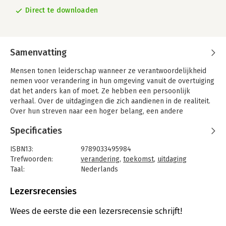
Direct te downloaden
Samenvatting
Mensen tonen leiderschap wanneer ze verantwoordelijkheid
nemen voor verandering in hun omgeving vanuit de overtuiging
dat het anders kan of moet. Ze hebben een persoonlijk
verhaal. Over de uitdagingen die zich aandienen in de realiteit.
Over hun streven naar een hoger belang, een andere
toekomst. Ze stellen de status quo in vraag, houden anderen
Specificaties
en zichzelf een spiegel voor, zetten de eerste stap en
ontwikkelen zichzelf als voorbeeld en instrument van
ISBN13:
9789033495984
verandering. Ze hebben impact, niet vanuit gezag, maar vanuit
Trefwoorden:
verandering
,
toekomst
,
uitdaging
authenticiteit en betrokkenheid.
Taal:
Nederlands
Leiderschap is dan ook niet hetzelfde als een leidinggevende
Bindwijze:
e-book
functie hebben of macht uitoefenen. Leiderschap heeft geen
Beveiliging:
watermerk
Lezersrecensies
functieomschrijving. Het is een persoonlijke keuze en
Bestandsformaat:
epub
naarmate meer mensen die keuze maken ontstaan teams,
Aantal pagina's:
170
Wees de eerste die een lezersrecensie schrijft!
organisaties en samenlevingen met meer leiderschap. Dit boek
Uitgever:
Acco uitgeverij