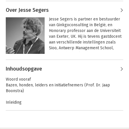
organisaties onderzoekt en ontwikkelt.
Over Jesse Segers
AWARDS
Jesse Segers is partner en bestuurder 
Tweede plaats "L&D Boek van het Jaar 2013"
van Ginkgoconsulting in België, en 
Honorary professor aan de Universiteit 
van Exeter, UK. Hij is tevens gastdocent 
aan verschillende instellingen zoals 
Sioo, Antwerp Management School, 
Stichting bedrijskunde.
Leading from the
Over leiderschap
middle
Andere boeken door Jesse Segers
Inhoudsopgave
Woord vooraf
Bazen, honden, leiders en initiatiefnemers (Prof. Dr. Jaap
Boonstra)
Inleiding
Wat is onze hoop?
1. If you think saying good morning to your people is a wast of
time, think again