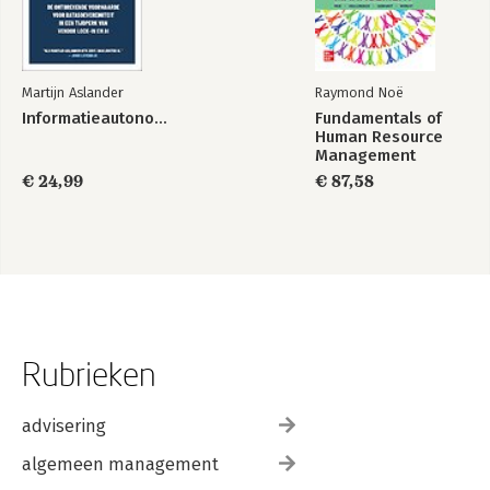
Eindnoten
Sleutelreferenties
Testimonials
Nawoord (Herman van Rompuy)
Martijn Aslander
Raymond Noë
Index
Informatieautonomie
Fundamentals of
Human Resource
Management
€ 24,99
€ 87,58
Rubrieken
advisering
algemeen management