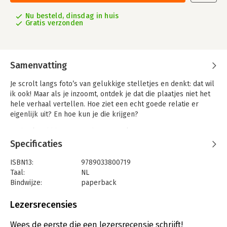
Nu besteld, dinsdag in huis
Gratis verzonden
Samenvatting
Je scrolt langs foto’s van gelukkige stelletjes en denkt: dat wil
ik ook! Maar als je inzoomt, ontdek je dat die plaatjes niet het
hele verhaal vertellen. Hoe ziet een echt goede relatie er
eigenlijk uit? En hoe kun je die krijgen?
Michael Todd beantwoordt vragen als:
Specificaties
• Wat is het verschil tussen zomaar wat daten en doelbewust
daten?
ISBN13:
9789033800719
• Wat zegt de Bijbel over seks? (Dat is spannender dan je
Taal:
NL
denkt.)
Bindwijze:
paperback
• Waarom zijn de beste vriendschappen die waarin God
Aantal pagina's:
240
centraal staat?
Uitgever:
Ark Media
Lezersrecensies
Druk:
1
Of je nu getrouwd bent, in een ingewikkelde relatie zit, of
Verschijningsdatum:
29-9-2023
Wees de eerste die een lezersrecensie schrijft!
vrijgezel bent, als je de juiste doelen stelt, zul je vinden waar