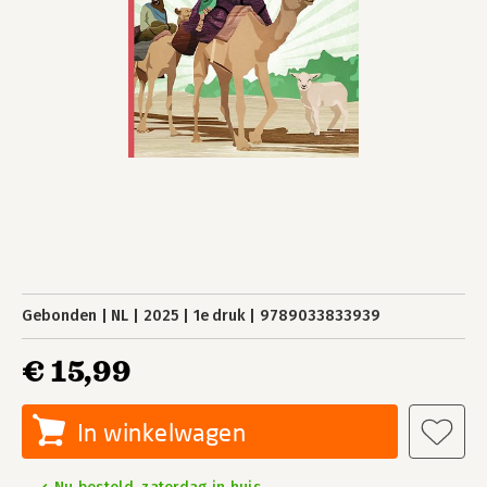
Gebonden
NL
2025
1e druk
9789033833939
€ 15,99
In winkelwagen