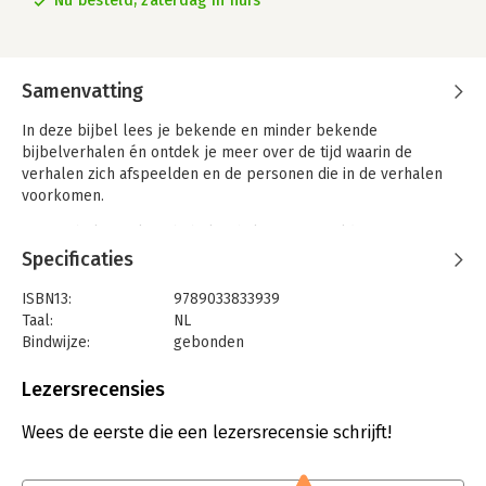
Nu besteld, zaterdag in huis
Samenvatting
In deze bijbel lees je bekende en minder bekende
bijbelverhalen én ontdek je meer over de tijd waarin de
verhalen zich afspeelden en de personen die in de verhalen
voorkomen.
• De 20 belangrijkste bijbelverhalen, aangevuld met
illustraties en achtergrondinformatie.
Specificaties
• Met deze bijbel maak je de overstap van kinderbijbel naar
‘gewone’ bijbel.
ISBN13:
9789033833939
• Geen navertellingen, maar de bijbelteksten zelf.
Taal:
NL
• Geschikt afscheidsgeschenk voor 10+
Bindwijze:
gebonden
Aantal pagina's:
96
Uitgever:
Ark Media
Lezersrecensies
Druk:
1
Verschijningsdatum:
10-2-2025
Wees de eerste die een lezersrecensie schrijft!
Hoofdrubriek:
Jeugd