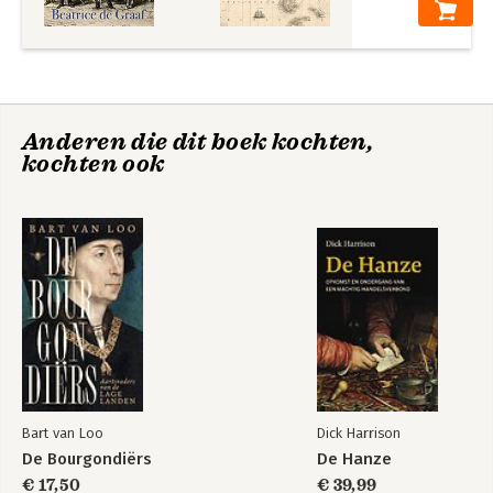
Anderen die dit boek kochten,
kochten ook
Radicale verlossing
Challenging
Extremist Views on
Social Media
Bekijk alle boeken
Bart van Loo
Dick Harrison
De Bourgondiërs
De Hanze
€ 17,50
€ 39,99