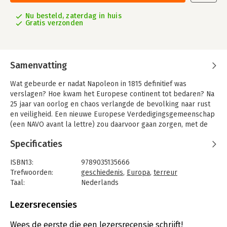
Nu besteld, zaterdag in huis
Gratis verzonden
Samenvatting
Wat gebeurde er nadat Napoleon in 1815 definitief was
verslagen? Hoe kwam het Europese continent tot bedaren? Na
25 jaar van oorlog en chaos verlangde de bevolking naar rust
en veiligheid. Een nieuwe Europese Verdedigingsgemeenschap
(een NAVO avant la lettre) zou daarvoor gaan zorgen, met de
hertog van Wellington als ster, die op zijn beurt werd omringd
Specificaties
door talloze ondergeschikte, tegenstribbelende en
behulpzame officieren, juristen, spionnen en ander
ISBN13:
9789035135666
veiligheidsvolk.
Trefwoorden:
geschiedenis
,
Europa
,
terreur
Met behulp van allerlei nieuwe instrumenten – paspoorten,
Taal:
Nederlands
optische telegrafen, gezamenlijke grenscontroles en het
Bindwijze:
paperback
razendsnel verspreiden van signalementen van voortvluchtige
Aantal pagina's:
512
Lezersrecensies
‘terroristes’ en ‘assassijnen’ – werd het inderdaad veilig. De
Uitgever:
Prometheus
veiligheid werd duur betaald, met internationale leningen en
Druk:
1
Wees de eerste die een lezersrecensie schrijft!