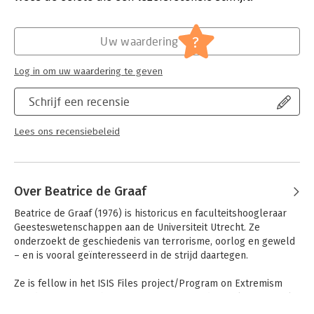
afgedwongen Franse herstelbetalingen. Maar werd de terreur
Verschijningsdatum:
5-11-2019
werkelijk bezworen? En legde dit systeem de basis voor ons
huidige veiligheidsbestel?
Hoofdrubriek:
Geschiedenis
?
Uw waardering
Jongbloed:
Recht algemeen - Rechtsgeschiedenis
Op basis van nooit eerder onderzochte bronnen reconstrueert
Log in om uw waardering te geven
Beatrice de Graaf magistraal en tot in detail deze eerste
gezamenlijke Europese strijd tegen de terreur.
Schrijf een recensie
Lees ons recensiebeleid
Over Beatrice de Graaf
Beatrice de Graaf (1976) is historicus en faculteitshoogleraar 
Geesteswetenschappen aan de Universiteit Utrecht. Ze 
onderzoekt de geschiedenis van terrorisme, oorlog en geweld 
– en is vooral geïnteresseerd in de strijd daartegen. 

Ze is fellow in het ISIS Files project/Program on Extremism 
van de George Washington University, treedt regelmatig op als 
terrorisme-expert en publiceerde eerder onder meer 