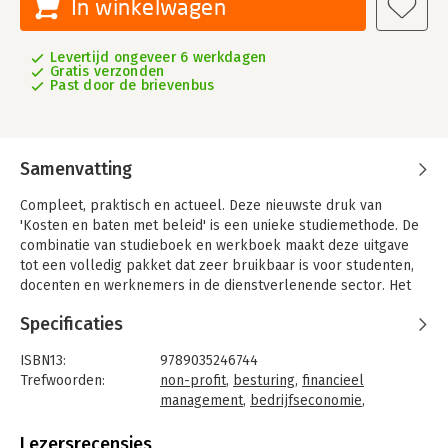
In winkelwagen
Levertijd ongeveer 6 werkdagen
Gratis verzonden
Past door de brievenbus
Samenvatting
Compleet, praktisch en actueel. Deze nieuwste druk van
'Kosten en baten met beleid' is een unieke studiemethode. De
combinatie van studieboek en werkboek maakt deze uitgave
tot een volledig pakket dat zeer bruikbaar is voor studenten,
docenten en werknemers in de dienstverlenende sector. Het
geeft inzicht in het financieel management voor de
Specificaties
dienstverlenende sector en maakt bedrijfseconomische lesstof
toegankelijke voor mensen met weinig financiële affiniteit.
ISBN13:
9789035246744
Het studieboek
Trefwoorden:
non-profit
,
besturing
,
financieel
management
,
bedrijfseconomie
,
Het studieboek is een inleiding op de belangrijkste
gezondheidszorg
bedrijfseconomische en financiële aspecten van de
Taal:
Nederlands
Lezersrecensies