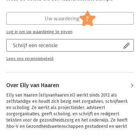
verzorgende op letten en hoe ziet een veilig medicatieproces
Verschijningsdatum:
28-1-2016
eruit?
Medicatieveiligheid helpt verpleegkundigen en verzorgenden
Hoofdrubriek:
Gezondheid
?
Uw waardering
hun deskundigheid op het gebied van medicijntoediening op
peil te brengen en te houden. Het boek is geschikt voor de
Log in om uw waardering te geven
dagelijkse praktijk en voor opleiding en nascholing.
Schrijf een recensie
'Om veilig te kunnen werken met medicatie is voldoende
kennis cruciaal. De basis hiervoor leg je tijdens de opleiding.
Maar ook daarna is het bijhouden van kennis van groot belang
Lees ons recensiebeleid
voor je dagelijks werk. Hopelijk biedt dit boek jullie inspiratie
om dagelijks bij te dragen aan de medicatieveiligheid in de
zorg. Ik wens jullie veel leesplezier toe.' - Joke de Vries,
Hoofdinspecteur verpleging en langdurige zorg
Over Elly van Haaren
Elly van Haaren (ellyvanhaaren.nl) werkt sinds 2012 als 
zelfstandige en houdt zich bezig met zorgadvies, schrijfwerk 
en scholing. Ze werkt als projectleider, adviseert 
zorgorganisaties, geeft scholing, en schrijft en redigeert 
teksten voor de gezondheidszorg en het onderwijs. Ze heeft 
hbo-V en Gezondheidswetenschappen gestudeerd en werkt 
sinds 1985 in de zorg. Eerst een aantal jaren als 
wijkverpleegkundige, daarna bijna 20 jaar als staff unctionaris 