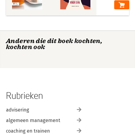
De werkbegeleider
in zorg en welzijn
Anderen die dit boek kochten,
Bekijk alle boeken
kochten ook
Rubrieken
advisering
algemeen management
coaching en trainen