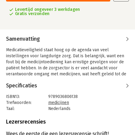
Levertijd ongeveer 3 werkdagen
Gratis verzonden
Samenvatting
Medicatieveiligheid staat hoog op de agenda van veel
instellingen voor langdurige zorg. Dat is belangrijk, want een
fout bij de medicijntoediening kan ernstige gevolgen voor de
patiënt hebben. In de zorgsector is er veel aandacht voor
verantwoorde omgang met medicijnen, wat heeft geleid tot de
richtlijn 'Veilige principes in de medicatieketen'. Deze principes
Specificaties
beschrijven alle medicatiestappen en wie waarvoor
verantwoordelijk is - een grote verbetering. Op de werkvloer
ISBN13:
9789036806138
is extra vakkennis over medicatie natuurlijk welkom bij
Trefwoorden:
medicijnen
verpleegkundigen en verzorgenden om verantwoord met
Taal:
Nederlands
geneesmiddelen te kunnen werken.
Bindwijze:
paperback
In dit boek komen alle aspecten van medicatie aan bod: wat is
Aantal pagina's:
141
Lezersrecensies
de werking van een medicijn, welke bijwerkingen zijn er, hoe
Uitgever:
Bohn Stafleu van Loghum
wordt het toegediend, waar moet je als verpleegkundige en
Druk:
1
Wees de eerste die een lezersrecensie schrijft!