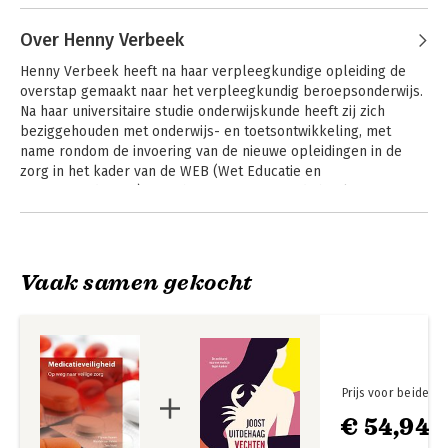
Over Henny Verbeek
Henny Verbeek heeft na haar verpleegkundige opleiding de 
overstap gemaakt naar het verpleegkundig beroepsonderwijs. 
Na haar universitaire studie onderwijskunde heeft zij zich 
beziggehouden met onderwijs- en toetsontwikkeling, met 
name rondom de invoering van de nieuwe opleidingen in de 
Maatschappelijke
zorg in het kader van de WEB (Wet Educatie en 
gezondheidszorg
Beroepsonderwijs). Zij schreef mee aan studieboeken en 
Niveau 5
handboeken. Op dit moment is zij werkzaam als adviseur bij 
Andere boeken door Henny Verbeek
De werkbegeleider
Calibris, het kenniscentrum voor leren in de praktijk in zorg, 
in zorg en welzijn
welzijn en sport.
Vaak samen gekocht
Bekijk alle boeken
Bekijk alle boeken
Prijs voor beide
€ 54,94