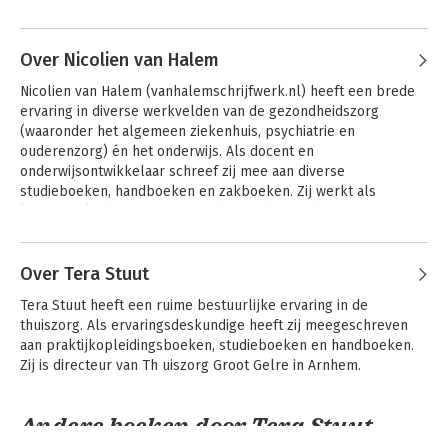
Andere boeken door Elly van
en beleidsmedewerker in verschillende organisaties (V&V, 
Haaren
thuiszorg en ggz). De laatste drie jaar was ze werkzaam bij 
Vilans, kenniscentrum in de langdurige zorg.
Over Nicolien van Halem
Nicolien van Halem (vanhalemschrijfwerk.nl) heeft een brede 
ervaring in diverse werkvelden van de gezondheidszorg 
(waaronder het algemeen ziekenhuis, psychiatrie en 
ouderenzorg) én het onderwijs. Als docent en 
onderwijsontwikkelaar schreef zij mee aan diverse 
studieboeken, handboeken en zakboeken. Zij werkt als 
lerarenopleider en coach aan de tweedegraads 
Lerarenopleiding Gezondheidszorg & Welzijn en 
Omgangskunde van de Hogeschool Leiden.
Over Tera Stuut
Klinisch redeneren
Risicosignalering in
Tera Stuut heeft een ruime bestuurlijke ervaring in de 
en
de zorg
thuiszorg. Als ervaringsdeskundige heeft zij meegeschreven 
verpleegkundige
classificaties
aan praktijkopleidingsboeken, studieboeken en handboeken. 
Zij is directeur van Th uiszorg Groot Gelre in Arnhem.
Andere boeken door Tera Stuut