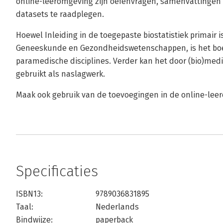
online-leeromgeving zijn oefenvragen, samenvattingen 
datasets te raadplegen.
Hoewel Inleiding in de toegepaste biostatistiek primair
Geneeskunde en Gezondheidswetenschappen, is het boek
paramedische disciplines. Verder kan het door (bio)me
gebruikt als naslagwerk.
Maak ook gebruik van de toevoegingen in de online-lee
Specificaties
ISBN13:
9789036831895
Taal:
Nederlands
Bindwijze:
paperback