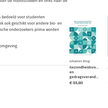
van de hoofdstukken en links naar de
 is bedoeld voor studenten
 ook geschikt voor andere bio- en
dische onderzoekers prima worden
romgeving.
Johannes Brug
Gezondheidsvoorlicht
en
gedragsverandering
€ 55,60