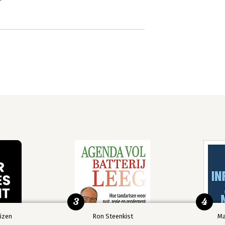
3
4
izen
Ron Steenkist
Ma