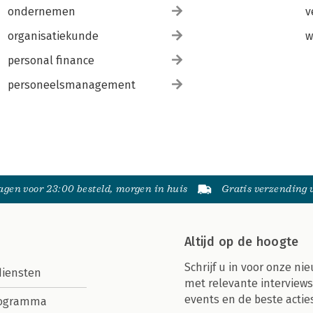
ondernemen
v
organisatiekunde
w
personal finance
personeelsmanagement
gen voor 23:00 besteld, morgen in huis
Gratis verzending
Altijd op de hoogte
Schrijf u in voor onze nie
diensten
met relevante interviews
events en de beste actie
rogramma