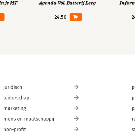
in je MT
Agenda Vol, Batterij Leeg
Infor
24,50
2
juridisch
p
leiderschap
p
marketing
p
mens en maatschappij
r
non-profit
s