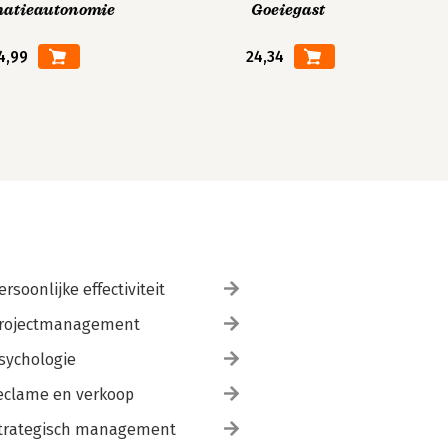
matieautonomie
Goeiegast
4,99
24,34
ersoonlijke effectiviteit
rojectmanagement
sychologie
eclame en verkoop
trategisch management