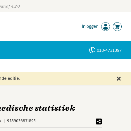
 vanaf €20
Inloggen
010-4731397
Personen
Trefwoorden
nde editie.
edische statistiek
k
9789036831895