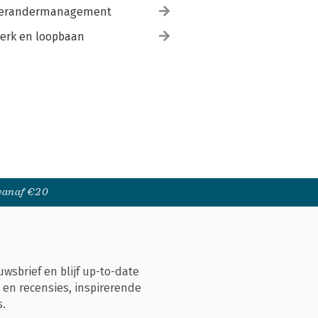
erandermanagement
erk en loopbaan
 vanaf €20
uwsbrief en blijf up-to-date
 en recensies, inspirerende
s.