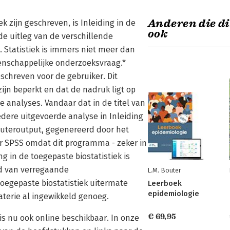
Anderen die di
ek zijn geschreven, is Inleiding in de
ook
de uitleg van de verschillende
. Statistiek is immers niet meer dan
enschappelijke onderzoeksvraag.*
eschreven voor de gebruiker. Dit
jn beperkt en dat de nadruk ligt op
e analyses. Vandaar dat in de titel van
edere uitgevoerde analyse in Inleiding
puteroutput, gegenereerd door het
or SPSS omdat dit programma - zeker in
g in de toegepaste biostatistiek is
ijd van verregaande
L.M. Bouter
toegepaste biostatistiek uitermate
Leerboek
epidemiologie
terie al ingewikkeld genoeg.
€ 69,95
is nu ook online beschikbaar. In onze