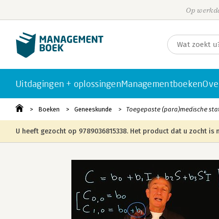
Op werkda
Uitdagingen + oplossingen
Managementboeken
Ove
Boeken
Geneeskunde
Toegepaste (para)medische stat
U heeft gezocht op 9789036815338. Het product dat u zocht is n