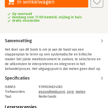
In winkelwagen
Op voorraad
Vandaag voor 17:00 besteld, vrijdag in huis
Gratis verzonden
Samenvatting
Het doel van dit boek is om je aan de hand van een
stappenplan te leren op een systematische en kritische
manier het juiste meetinstrument te zoeken, te selecteren en
de uitkomsten te interpreteren en integreren in het
behandelproces. Het uitgangspunt is dat meten geen doel op
zich is maar dat het meten processen ondersteunt. Als dat niet
Specificaties
het geval is, is het gebruik van meetinstrumenten
tijdsverspilling voor zorgprofessionals én patiënten en moet je
ISBN13:
9789036824583
het niet doen.
Trefwoorden:
gezondheidszorg
,
zorg
,
meten
In de dagelijkse zorg hebben zorgprofessionals veel vragen.
Taal:
Nederlands
Wat wil een patiënt bereiken? Waar gaan we aan werken? Wat
Bindwijze:
paperback
zijn de effecten van de zorg? Moet de behandeling worden
Aantal pagina's:
183
Lezersrecensies