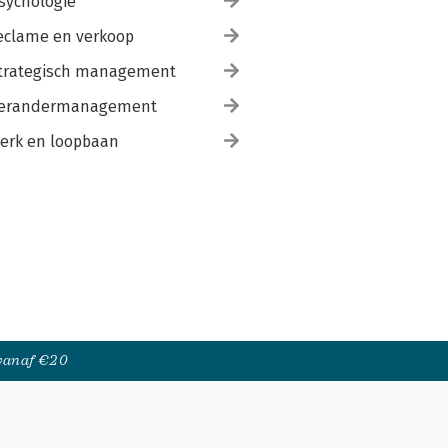
sychologie
eclame en verkoop
trategisch management
erandermanagement
erk en loopbaan
 vanaf €20