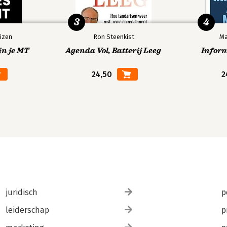
3
4
izen
Ron Steenkist
Ma
in je MT
Agenda Vol, Batterij Leeg
Infor
24,50
2
juridisch
p
leiderschap
p