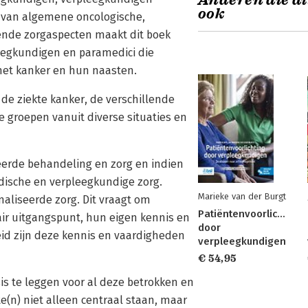
Anderen die di
ook
 van algemene oncologische,
ende zorgaspecten maakt dit boek
leegkundigen en paramedici die
met kanker en hun naasten.
de ziekte kanker, de verschillende
 groepen vanuit diverse situaties en
eerde behandeling en zorg en indien
dische en verpleegkundige zorg.
Marieke van der Burgt
aliseerde zorg. Dit vraagt om
Patiëntenvoorlichting
air uitgangspunt, hun eigen kennis en
door
eid zijn deze kennis en vaardigheden
verpleegkundigen
€ 54,95
s te leggen voor al deze betrokken en
e(n) niet alleen centraal staan, maar