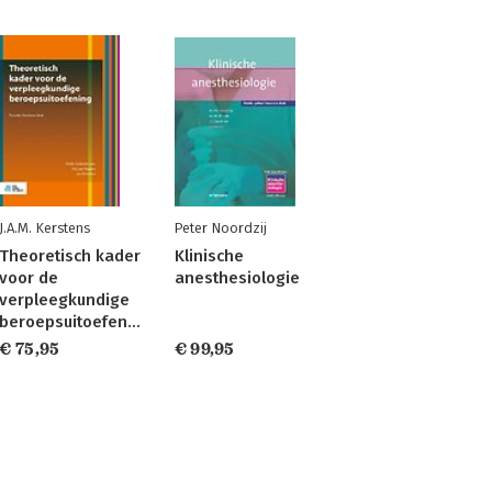
J.A.M. Kerstens
Peter Noordzij
Theoretisch kader
Klinische
voor de
anesthesiologie
verpleegkundige
beroepsuitoefening
€ 75,95
€ 99,95