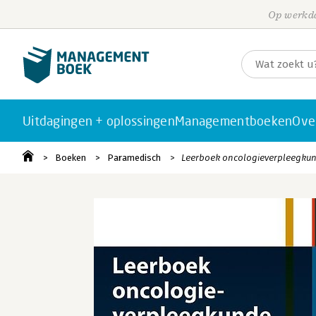
Op werkda
Uitdagingen + oplossingen
Managementboeken
Ove
Boeken
Paramedisch
Leerboek oncologieverpleegku