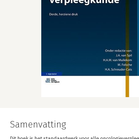
Samenvatting
Dit boek is het standaardwerk voor alle oncologieverpl