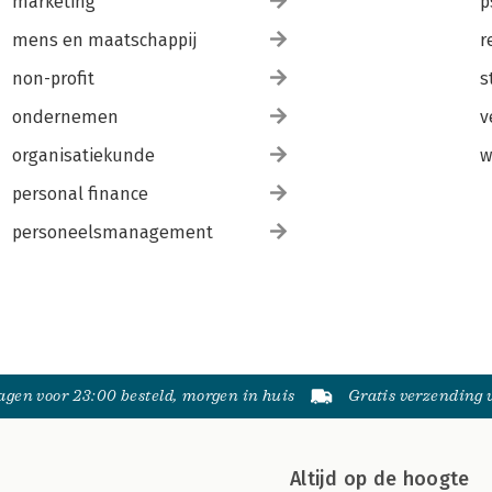
marketing
p
mens en maatschappij
r
non-profit
s
ondernemen
v
organisatiekunde
w
personal finance
personeelsmanagement
gen voor 23:00 besteld, morgen in huis
Gratis verzending
Altijd op de hoogte