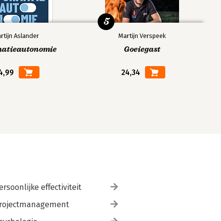
5
rtijn Aslander
Martijn Verspeek
matieautonomie
Goeiegast
4,99
24,34
ersoonlijke effectiviteit
rojectmanagement