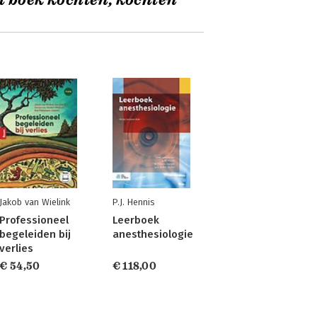
t boek kochten, kochten
Jakob van Wielink
P.J. Hennis
Professioneel
Leerboek
begeleiden bij
anesthesiologie
verlies
€ 54,50
€ 118,00