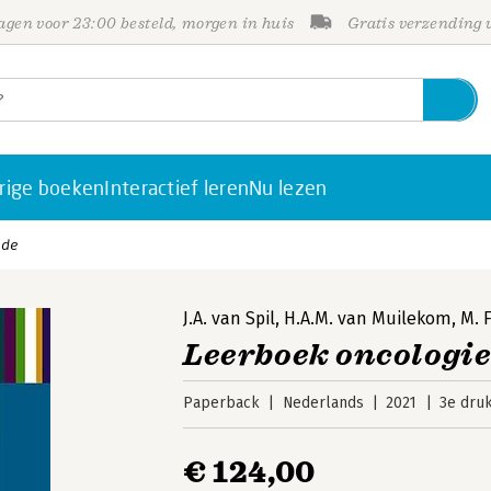
gen voor 23:00 besteld, morgen in huis
Gratis verzending
rige boeken
Interactief leren
Nu lezen
nde
J.A. van Spil
,
H.A.M. van Muilekom
,
M. 
Leerboek oncologi
Paperback
Nederlands
2021
3e dru
€ 124,00