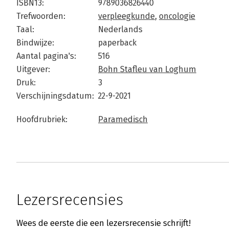
ISBN13:
9789036826440
Trefwoorden:
verpleegkunde
,
oncologie
Taal:
Nederlands
Bindwijze:
paperback
Aantal pagina's:
516
Uitgever:
Bohn Stafleu van Loghum
Druk:
3
Verschijningsdatum:
22-9-2021
Hoofdrubriek:
Paramedisch
Lezersrecensies
Wees de eerste die een lezersrecensie schrijft!