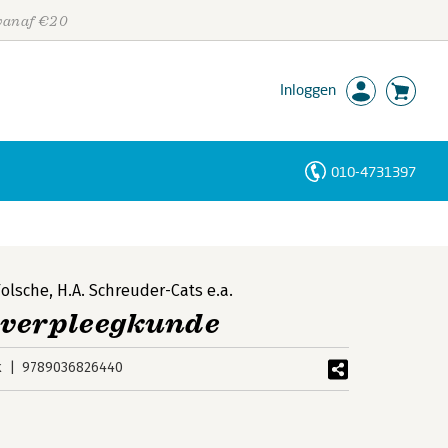
 vanaf €20
Inloggen
010-4731397
Personen
Trefwoorden
Folsche
,
H.A. Schreuder-Cats
e.a.
everpleegkunde
k
9789036826440