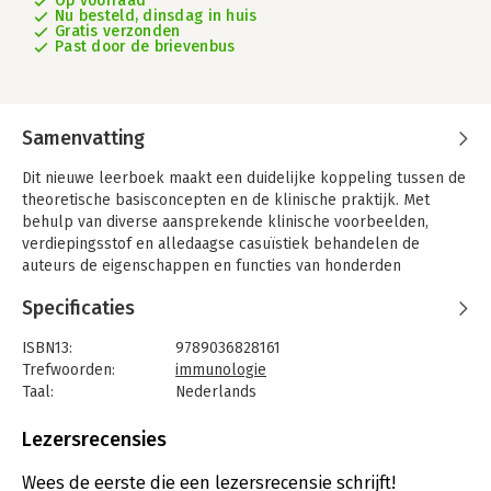
Op voorraad
Nu besteld, dinsdag in huis
Gratis verzonden
Past door de brievenbus
Samenvatting
Dit nieuwe leerboek maakt een duidelijke koppeling tussen de
theoretische basisconcepten en de klinische praktijk. Met
behulp van diverse aansprekende klinische voorbeelden,
verdiepingsstof en alledaagse casuïstiek behandelen de
auteurs de eigenschappen en functies van honderden
moleculen en cellen (zowel de hoofdrolspelers als de
Specificaties
figuranten).
In Leerboek immunologie wordt het complexe immuunsysteem
ISBN13:
9789036828161
van de mens helder en overzichtelijk uiteengezet. In de eerste
Trefwoorden:
immunologie
helft van het boek ligt de nadruk op de bouw en werking van
Taal:
Nederlands
het immuunsysteem. Deze vormt een goede basis voor de
Bindwijze:
paperback
meer klinische aspecten van het immuunsysteem die in de
Aantal pagina's:
498
Lezersrecensies
tweede helft van het boek centraal staan. Het boek behandelt
Uitgever:
Bohn Stafleu van Loghum
onder meer onderwerpen als immuundeficiëntie,
Druk:
3
Wees de eerste die een lezersrecensie schrijft!