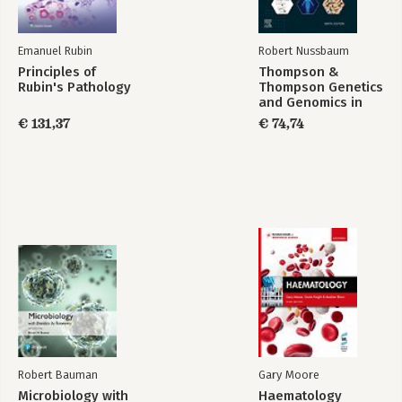
Emanuel Rubin
Robert Nussbaum
Principles of
Thompson &
Rubin's Pathology
Thompson Genetics
and Genomics in
Medicine
€ 131,37
€ 74,74
Robert Bauman
Gary Moore
Microbiology with
Haematology