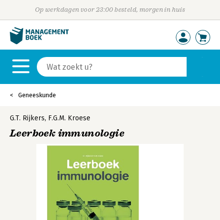
Op werkdagen voor 23:00 besteld, morgen in huis
Geneeskunde
G.T. Rijkers
,
F.G.M. Kroese
Leerboek immunologie