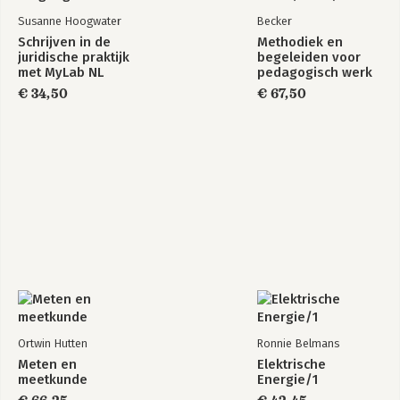
Susanne Hoogwater
Becker
Schrijven in de
Methodiek en
juridische praktijk
begeleiden voor
met MyLab NL
pedagogisch werk
toegangscode
(combi)
€ 34,50
€ 67,50
Ortwin Hutten
Ronnie Belmans
Meten en
Elektrische
meetkunde
Energie/1