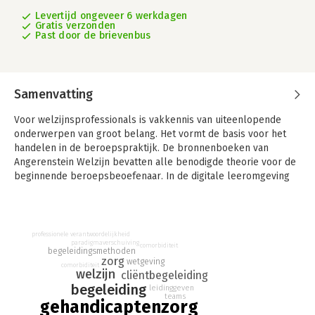
Levertijd ongeveer 6 werkdagen
Gratis verzonden
Past door de brievenbus
Samenvatting
Voor welzijnsprofessionals is vakkennis van uiteenlopende
onderwerpen van groot belang. Het vormt de basis voor het
handelen in de beroepspraktijk. De bronnenboeken van
Angerenstein Welzijn bevatten alle benodigde theorie voor de
beginnende beroepsbeoefenaar. In de digitale leeromgeving
van Angerenstein staan bij elk thema gevarieerde
verwerkingsopdrachten.
Persoonlijk begeleider gehandicaptenzorg is een van de
professionele verantwoordelijkheid
profielboeken voor niveau 4 van de methode Angerenstein
paradigmaverschuiving
comorbiditeit
begeleidingsmethoden
Welzijn. Dit bronnenboek bevat kennis over de onderwerpen:
zorg
wetgeving
comorbiditeit
ondersteuningsplan, dagbesteding en werk, informatie
welzijn
cliëntbegeleiding
verzamelen met de cliënt, specifieke beperkingen,
begeleiding
leidinggeven
teams
levensfasegericht begeleiden, specifieke
gehandicaptenzorg
begeleidingsmethoden, voorlichting en advies geven,