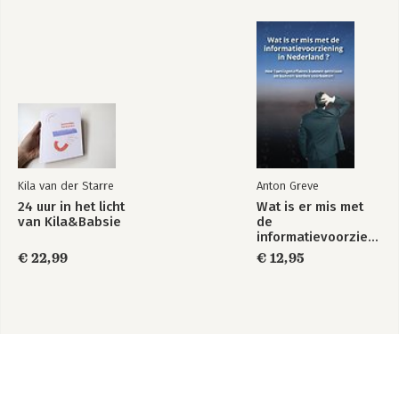
Kila van der Starre
Anton Greve
24 uur in het licht
Wat is er mis met
van Kila&Babsie
de
informatievoorziening
in Nederland ?
€ 22,99
€ 12,95