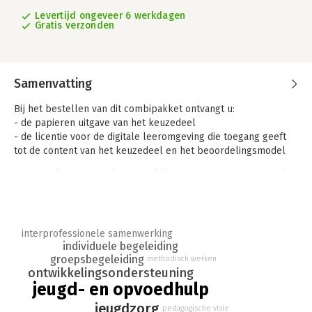
Levertijd ongeveer 6 werkdagen
Gratis verzonden
Samenvatting
Bij het bestellen van dit combipakket ontvangt u:
- de papieren uitgave van het keuzedeel
- de licentie voor de digitale leeromgeving die toegang geeft
tot de content van het keuzedeel en het beoordelingsmodel
Na het volgen van dit keuzedeel kan je jeugdigen individueel
en/of in groepsverband ondersteunen, motiveren, activeren en
stimuleren om zich verder te ontwikkelen. Je ondersteunt
jeugdigen individueel en in een groep bij activiteiten
(persoonlijke verzorging, eetmomenten, huishoudelijke taken,
interprofessionele samenwerking
werk, scholing en vrije tijd).
individuele begeleiding
groepsbegeleiding
methodisch werken
Je motiveert de jeugdige(n) om zo veel mogelijk
ontwikkelingsondersteuning
verantwoordelijkheid te dragen en zijn kwaliteiten en talenten
jeugd- en opvoedhulp
te ontwikkelen. Je onderzoekt welke methoden en middelen
jeugdzorg
de ontwikkeling van de jeugdige(n) stimuleren en gebruikt
pedagogische visie