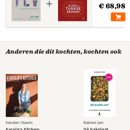
€ 68,98
Anderen die dit kochten, kochten ook
Karolien Olaerts
Rukmini Iyer
Karola's Kitchen:
Dé bakplaat