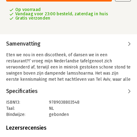
Op voorraad
Vandaag voor 23:00 besteld, zaterdag in huis
Gratis verzonden
Samenvatting
Eten we nou in een discotheek, of dansen we in een
restaurant?!’ vroeg mijn Nederlandse tafelgenoot zich
verwonderd af, terwijl een in minirok gestoken schone stond te
swingen boven zijn dampende lamsshoarma. Het was zijn
eerste kennismaking met het nachtleven van Tel Aviv, waar alle
vormen van vermaak naadloos in elkaar overvloeien.
Specificaties
Nergens wordt het leven uitbundiger gevierd dan in Tel Aviv, de
vrolijkste en tolerantste stad van het Midden-Oosten. De
ISBN13:
9789038803548
kuststad is het paradijs op aarde: het hele jaar door geweldig
Taal:
NL
weer, prachtige stranden, toonaangevende musea, unieke
Bindwijze:
gebonden
architectuur en een florerende economie. De inwoners zijn
Aantal pagina's:
328
knap, jong, creatief, en stralen een tomeloze levenslust uit.
Uitgever:
Nijgh & Van Ditmar
Lezersrecensies
Druk:
1
Nergens eet je beter dan in Tel Aviv. Dat begint al op straat,