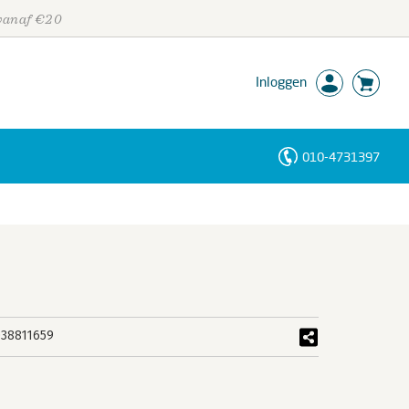
 vanaf €20
Inloggen
010-4731397
Personen
Trefwoorden
38811659