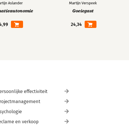
rtijn Aslander
Martijn Verspeek
matieautonomie
Goeiegast
4,99
24,34
ersoonlijke effectiviteit
rojectmanagement
sychologie
eclame en verkoop