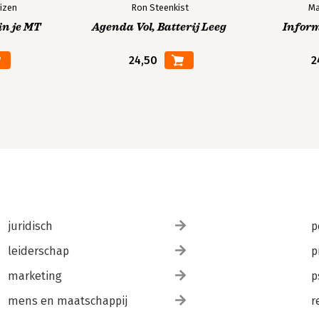
izen
Ron Steenkist
Ma
in je MT
Agenda Vol, Batterij Leeg
Infor
24,50
2
juridisch
p
leiderschap
p
marketing
p
mens en maatschappij
r