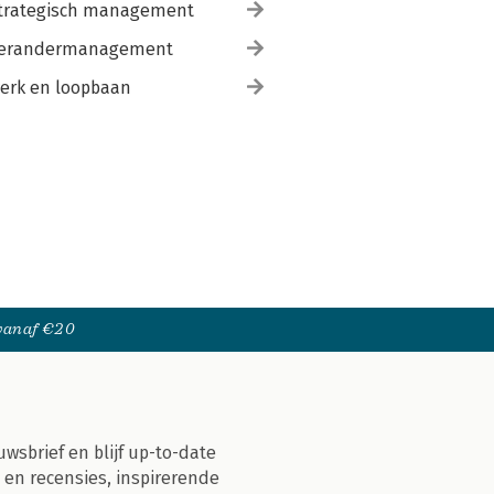
trategisch management
erandermanagement
erk en loopbaan
 vanaf €20
uwsbrief en blijf up-to-date
 en recensies, inspirerende