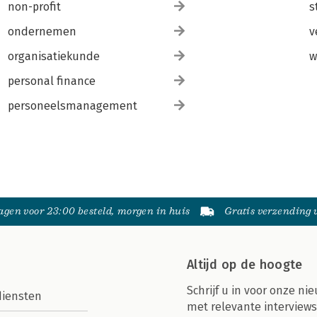
non-profit
s
ondernemen
v
organisatiekunde
w
personal finance
personeelsmanagement
gen voor 23:00 besteld, morgen in huis
Gratis verzending
Altijd op de hoogte
Schrijf u in voor onze nie
diensten
met relevante interviews