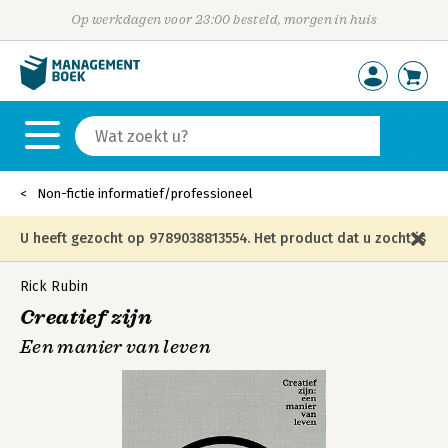
Op werkdagen voor 23:00 besteld, morgen in huis
Non-fictie informatief/professioneel
U heeft gezocht op 9789038813554. Het product dat u zocht is
niet meer in die editie leverbaar en is vervangen door de
Rick Rubin
Creatief zijn
onderstaande editie.
Een manier van leven