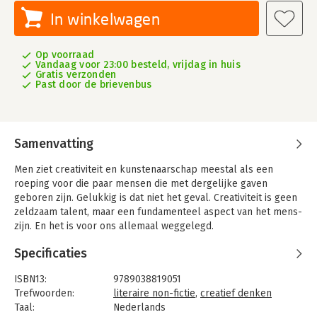
In winkelwagen
Op voorraad
Vandaag voor 23:00 besteld, vrijdag in huis
Gratis verzonden
Past door de brievenbus
Samenvatting
Men ziet creativiteit en kunstenaarschap meestal als een
roeping voor die paar mensen die met dergelijke gaven
geboren zijn. Gelukkig is dat niet het geval. Creativiteit is geen
zeldzaam talent, maar een fundamenteel aspect van het mens-
zijn. En het is voor ons allemaal weggelegd.
Muziekproducent Rick Rubin heeft in de loop der jaren diep
Specificaties
nagedacht over waar creativiteit vandaan komt en heeft
geconcludeerd dat kunstenaarschap niet zozeer gaat over je
ISBN13:
9789038819051
specifieke output, maar veel meer over je relatie tot de
Trefwoorden:
literaire non-fictie
,
creatief denken
wereld. Creativiteit heeft een plaats in ieders leven, maar wie
Taal:
Nederlands