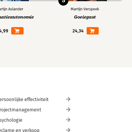
5
rtijn Aslander
Martijn Verspeek
matieautonomie
Goeiegast
4,99
24,34
ersoonlijke effectiviteit
rojectmanagement
sychologie
eclame en verkoop