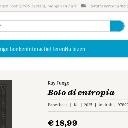
gen voor 23:00 besteld, morgen in huis
Gratis verzending
rige boeken
Interactief leren
Nu lezen
Ray Fuego
Bolo di entropia
Paperback
NL
2025
1e druk
9789
€ 18,99