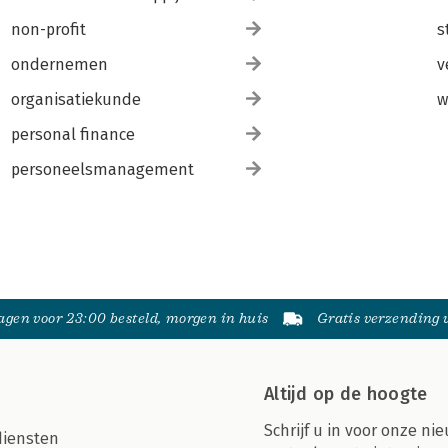
non-profit
s
ondernemen
v
organisatiekunde
w
personal finance
personeelsmanagement
gen voor 23:00 besteld, morgen in huis
Gratis verzending
Altijd op de hoogte
Schrijf u in voor onze nie
diensten