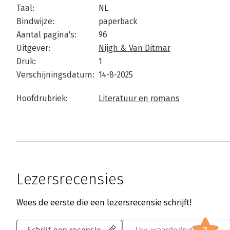
Taal:
NL
Bindwijze:
paperback
Aantal pagina's:
96
Uitgever:
Nijgh & Van Ditmar
Druk:
1
Verschijningsdatum:
14-8-2025
Hoofdrubriek:
Literatuur en romans
Lezersrecensies
Wees de eerste die een lezersrecensie schrijft!
Schrijf een recensie
Uw waardering