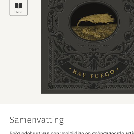
Samenvatting
Poëziedebuut van een veelzijdige en geëngageerde arti