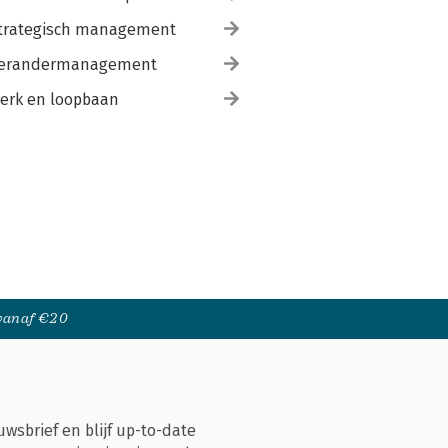
trategisch management
erandermanagement
erk en loopbaan
 vanaf €20
uwsbrief en blijf up-to-date