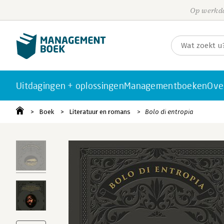
Op werkda
Uitdagingen + oplossingen
Managementboeken
Ove
Boek
Literatuur en romans
Bolo di entropia