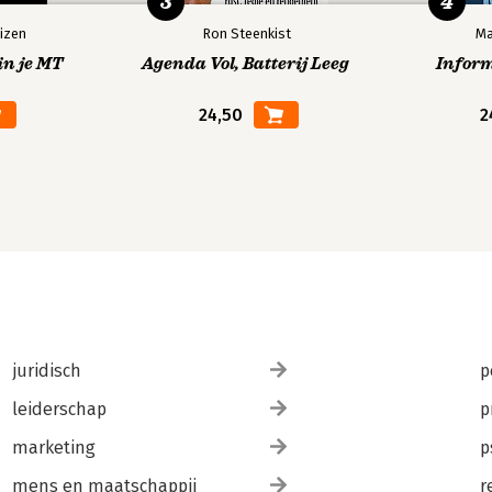
3
4
izen
Ron Steenkist
Ma
in je MT
Agenda Vol, Batterij Leeg
Infor
24,50
2
juridisch
p
leiderschap
p
marketing
p
mens en maatschappij
r