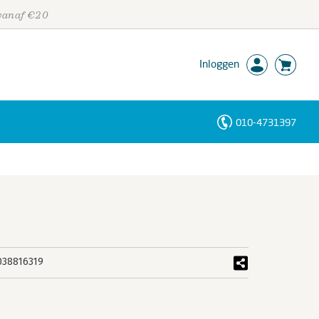
 vanaf €20
Inloggen
010-4731397
Personen
Trefwoorden
038816319