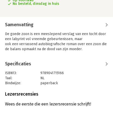
Op voorraad
Nu besteld, dinsdag in huis
Samenvatting
De goede zoon is een meeslepend verslag van een tocht door
een labyrint vol vreemde gebeurtenissen, maar
ook een verrassend autobiografische roman over een zoon die
de balans opmaakt na de dood van zijn moeder.
Specificaties
ISBN13:
9789041715166
Taal:
NL
Bindwijze:
paperback
Aantal pagina's:
384
Uitgever:
Rainbow
Lezersrecensies
Druk:
1
Verschijningsdatum:
6-6-2023
Wees de eerste die een lezersrecensie schrijft!