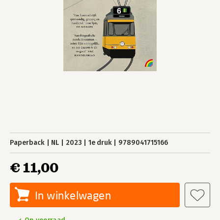
Paperback
NL
2023
1e druk
9789041715166
€ 11,00
In winkelwagen