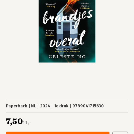
Paperback
NL
2024
1e druk
9789041715630
7,50
11,-