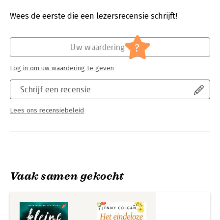
Druk:
1
Verschijningsdatum:
17-4-2024
Wees de eerste die een lezersrecensie schrijft!
Hoofdrubriek:
Literatuur en romans
?
Uw waardering
Log in om uw waardering te geven
Schrijf een recensie
Lees ons recensiebeleid
Vaak samen gekocht