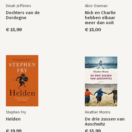
Dinah Jefferies
Alice Oseman
Dochters van de
Nick en Charlie
Dordogne
hebben elkaar
meer dan ooit
nodig…
€ 15,99
€ 15,00
Stephen Fry
Heather Morris
Helden
De drie zussen van
Auschwitz
€ 19,99
€ 15,99