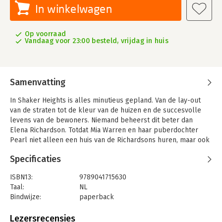
In winkelwagen
Op voorraad
Vandaag voor 23:00 besteld, vrijdag in huis
Samenvatting
In Shaker Heights is alles minutieus gepland. Van de lay-out
van de straten tot de kleur van de huizen en de succesvolle
levens van de bewoners. Niemand beheerst dit beter dan
Elena Richardson. Totdat Mia Warren en haar puberdochter
Pearl niet alleen een huis van de Richardsons huren, maar ook
een belangrijk onderdeel van de familie worden. Als vrienden
Specificaties
van de Richardsons in een lastige voogdijzaak belanden,
komen Mia en Elena lijnrecht tegenover elkaar te staan. Elena
ISBN13:
9789041715630
vertrouwt Mia en haar motieven niet en is vastberaden om de
Taal:
NL
geheimen uit Mia's verleden op te rakelen. Maar haar obsessie
Bindwijze:
paperback
komt haar duur te staan.
Aantal pagina's:
352
Uitgever:
Rainbow
Lezersrecensies