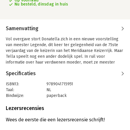
Op voorraad
Nu besteld, dinsdag in huis
Samenvatting
Vol overgave stort Donatella zich in een nieuwe voorstelling
van meester Legende, dit keer ter gelegenheid van de 75ste
verjaardag van de keizerin van het Meridiaanse Keizerrijk. Maar
Tella speelt nog een ander dodelijk spel. In ruil voor
informatie over haar verdwenen moeder, moet ze meester
Legendes ware identiteit achterhalen. Terwijl ze zijn grootste
Specificaties
geheim probeert te ontrafelen, groeit haar fascinatie voor hem.
Tella heeft altijd gezworen nooit verliefd te worden, maar
ISBN13:
9789041715951
algauw bevindt haar hart - én daarmee haar leven - zich in
Taal:
NL
groot gevaar...
Bindwijze:
paperback
Aantal pagina's:
416
Uitgever:
Rainbow
Lezersrecensies
Druk:
1
Verschijningsdatum:
29-2-2024
Wees de eerste die een lezersrecensie schrijft!