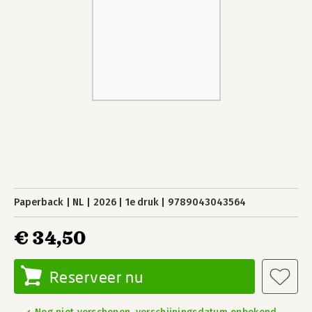
Paperback
NL
2026
1e druk
9789043043564
€ 34,50
Reserveer nu