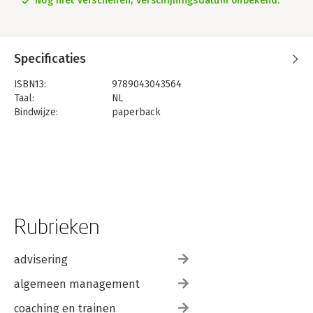
Nog niet verschenen, verschijningsdatum onbekend.
Specificaties
ISBN13:
9789043043564
Taal:
NL
Bindwijze:
paperback
Uitgever:
Pearson Benelux B.V.
Druk:
1
Verschijningsdatum:
29-5-2026
Rubrieken
advisering
algemeen management
coaching en trainen