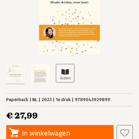
Paperback
NL
2023
1e druk
9789043929899
€ 27,99
In winkelwagen