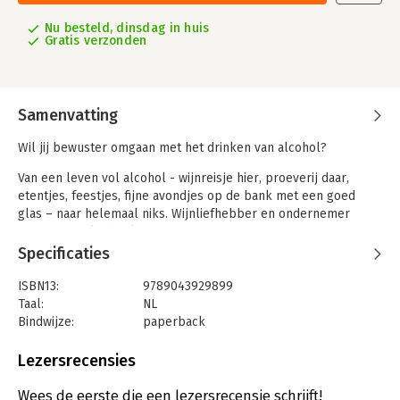
Nu besteld, dinsdag in huis
Gratis verzonden
Samenvatting
Wil jij bewuster omgaan met het drinken van alcohol?
Van een leven vol alcohol - wijnreisje hier, proeverij daar,
etentjes, feestjes, fijne avondjes op de bank met een goed
glas – naar helemaal niks. Wijnliefhebber en ondernemer
Cynthia Schultz besluit van de ene op de andere dag te
stoppen met drinken.
Specificaties
Het blijkt een zoektocht te zijn naar zichzelf, naar ontspanning,
ISBN13:
9789043929899
naar wat ze zoekt in alcohol, naar wie ze is zonder dat glas wijn
Taal:
NL
en naar de echte lol in het leven. Ze ontdekt dat alcohol meer
Bindwijze:
paperback
invloed op haar leven had dan ze dacht. In Alcoholvrijer deelt
Aantal pagina's:
224
ze haar ervaringen. Een persoonlijk onderzoek naar een
Uitgever:
Kosmos Uitgevers
Lezersrecensies
alcoholvrijer leven: wordt het voor altijd stoppen of wordt het
Druk:
1
minder drinken?
Verschijningsdatum:
12-12-2023
Wees de eerste die een lezersrecensie schrijft!