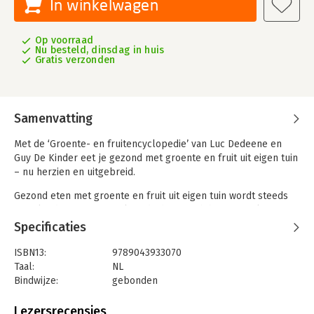
In winkelwagen
Op voorraad
Nu besteld, dinsdag in huis
Gratis verzonden
Samenvatting
Met de ‘Groente- en fruitencyclopedie’ van Luc Dedeene en
Guy De Kinder eet je gezond met groente en fruit uit eigen tuin
– nu herzien en uitgebreid.
Gezond eten met groente en fruit uit eigen tuin wordt steeds
populairder. Deze encyclopedie heeft zich bewezen als
compleet én handig standaardwerk, voor iedereen die wil
Specificaties
beginnen aan een eigen moestuin. Inclusief:
ISBN13:
9789043933070
Toegankelijke handleidingen voor het kweken van bekende,
Taal:
NL
bijzondere én nieuwe groente- en fruitsoorten;
Bindwijze:
gebonden
Heldere informatie voor het telen in de volle grond, in de
Aantal pagina's:
420
kas/serre of in potten, en op het balkon of dakterras;
Uitgever:
Kosmos Uitgevers
Lezersrecensies