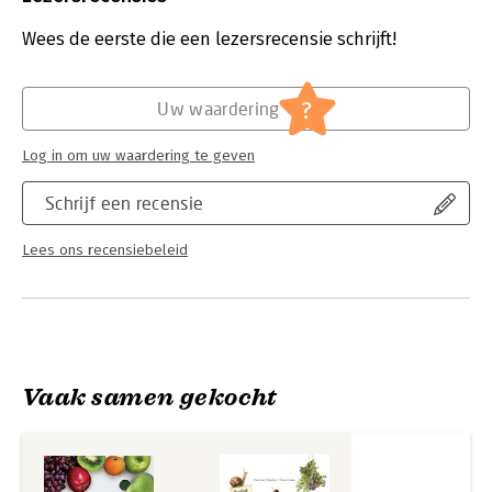
Honderden kleurenfoto’s en tekeningen;
Druk:
12
Handige losse teeltplanner achterin!
Verschijningsdatum:
7-3-2024
Wees de eerste die een lezersrecensie schrijft!
Hoofdrubriek:
Flora en fauna
?
Uw waardering
Log in om uw waardering te geven
Schrijf een recensie
Lees ons recensiebeleid
Vaak samen gekocht